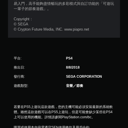
共
易入門，高手能夠盡情暢玩的多彩模式與自訂功能的「可遊玩
一輩子的節奏遊戲」。
1
Copyright：
3
© SEGA
© Crypton Future Media, INC. www.piapro.net
5
9
則
平台:
PS4
評
推出日:
8/8/2018
分
發行商:
SEGA CORPORATION
遊戲類型:
音樂／節奏
若要在PS5上遊玩這款遊戲，您的主機可能必須安裝最新的系統軟
體。雖然這款遊戲可以在PS5上遊玩，但是可能會缺少某些在PS4
上可以使用的機能。詳情請參閱PlayStation.com/bc。
購買或使用本內容需遵守SEN使用條款及用戶合約。