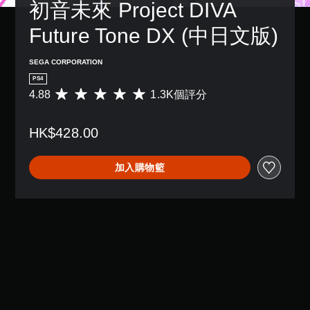
初音未來 Project DIVA 
Future Tone DX (中日文版)
SEGA CORPORATION
PS4
4.88
1.3K個評分
平
均
評
HK$428.00
分
為
4
加入購物籃
.
8
8
顆
星
（
滿
分
5
顆
星
）