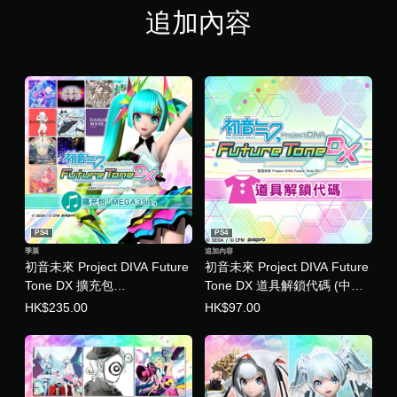
，
追加內容
共
1
.
3
K
則
評
分
PS4
PS4
季票
追加內容
初音未來 Project DIVA Future
初音未來 Project DIVA Future
Tone DX 擴充包
Tone DX 道具解鎖代碼 (中日
「MEGA39's」 (中文版)
文版)
HK$235.00
HK$97.00