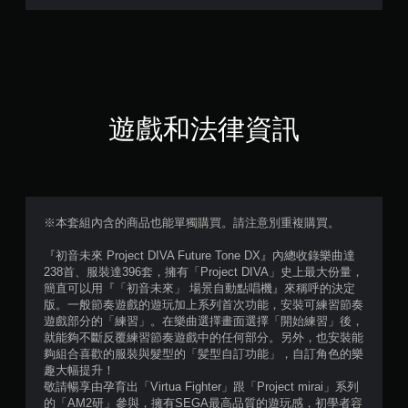
8
8
顆
星
遊戲和法律資訊
（
滿
分
※本套組內含的商品也能單獨購買。請注意別重複購買。
5
『初音未來 Project DIVA Future Tone DX』內總收錄樂曲達
238首、服裝達396套，擁有「Project DIVA」史上最大份量，
顆
簡直可以用『「初音未來」 場景自動點唱機』來稱呼的決定
版。一般節奏遊戲的遊玩加上系列首次功能，安裝可練習節奏
星
遊戲部分的「練習」。在樂曲選擇畫面選擇「開始練習」後，
就能夠不斷反覆練習節奏遊戲中的任何部分。另外，也安裝能
）
夠組合喜歡的服裝與髮型的「髪型自訂功能」，自訂角色的樂
趣大幅提升！
，
敬請暢享由孕育出「Virtua Fighter」跟「Project mirai」系列
的「AM2研」參與，擁有SEGA最高品質的遊玩感，初學者容