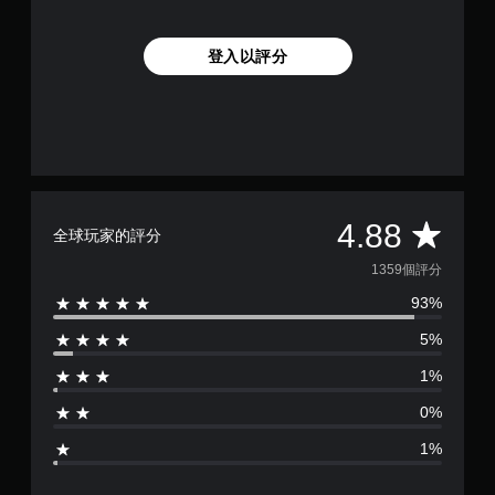
登入以評分
平
4.88
全球玩家的評分
均
1359個評分
93%
評
5%
分
1%
為
0%
4
1%
.