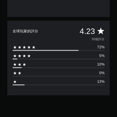
平
4.23
全球玩家的評分
均
39個評分
72%
評
5%
分
10%
為
0%
4
13%
.
2
3