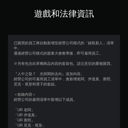
顆
星
遊戲和法律資訊
（
滿
分
已購買的員工將自動新增至經營公司模式的「錄取新人」清單
中。
5
通過經營公司模式的股東大會教學後，即可雇用員工。
顆
※另有包含此單獨商品內容的套裝包。請注意切勿重複購買。
星
『人中之龍７ 光與闇的去向』追加內容。
經營公司的可雇用員工清單中，會新增老闆、伊達真、善熙、
）
尼克・尾形和濱子的套組。
，
＜收錄內容＞
經營公司的雇用清單中新增以下成員。
共
「UR 老闆」
3
「UR 伊達真」
「UR 善熙」
9
「UR 尼克・尾形」