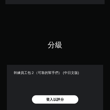
3
顆
星
（
滿
分
5
顆
星
分級
）
，
共
3
9
則
評
幹練員工包２（可靠的幫手們） (中日文版)
分
登入以評分