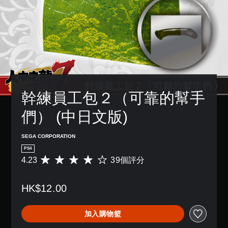
幹練員工包２（可靠的幫手
們） (中日文版)
SEGA CORPORATION
PS4
4.23
39個評分
平
均
評
HK$12.00
分
為
4
加入購物籃
.
2