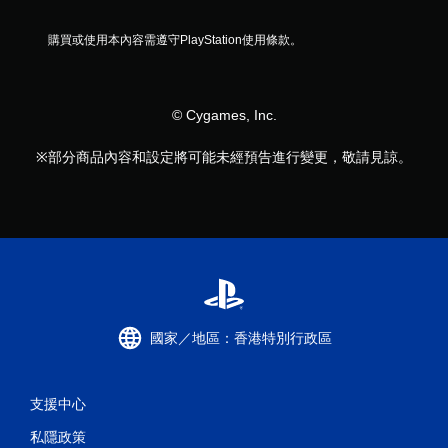
效
果
即
購買或使用本內容需遵守PlayStation使用條款。
可
遊
玩
© Cygames, Inc.
您
可
※部分商品內容和設定將可能未經預告進行變更，敬請見諒。
以
在
不
開
啟
扳
機
自
適
應
國家／地區：香港特別行政區
阻
力
的
情
支援中心
況
下
私隱政策