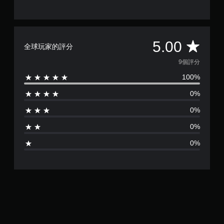
存
態
取
控
一
制
個
項
不
即
平
5.00
記
全球玩家的評分
可
錄
遊
均
9個評分
結
玩
果
遊
100%
評
的
戲
環
0%
。
分
境
，
0%
為
無
以
0%
須
便
5
練
觸
0%
習
碰
顆
如
控
何
制
星
遊
項
玩
即
（
。
可
遊
滿
暫
玩
停