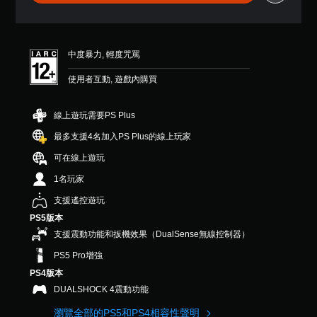
星
醒
可
（
您
滿
反
可
分
轉
隨
中度暴力, 輕度咒罵
5
操
時
顆
作
查
使用者互動, 遊戲內購買
星
桿
看
）
方
遊
，
線上遊玩需要PS Plus
向
戲
共
的
（
9
最多支援4名加入PS Plus的線上玩家
控
基
則
制
可在線上遊玩
評
本
項
分
）
1名玩家
。
系
支援遙控遊玩
統
教
提
PS5版本
學
供
支援震動功能和扳機效果（DualSense無線控制器）
提
一
PS5 Pro增強
些
醒
反
PS4版本
您
轉
可
DUALSHOCK 4震動功能
操
隨
作
時
瀏覽全部的PS5和PS4相容性聲明