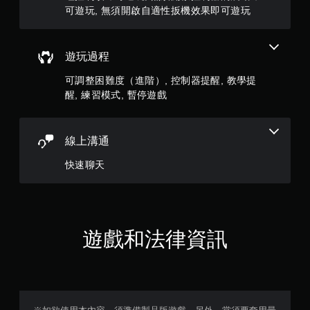
僅
可遊玩, 無須開啟自適性扳機效果即可遊玩
制
限
器
離
的
線
震
遊玩過程
遊
動
玩
可調整困難度（進階）, 控制器提醒, 教學提
即
）
可
醒, 練習模式, 暫停遊戲
。
遊
玩
您
線上溝通
可
快速聊天
以
在
不
開
啟
控
遊戲和法律資訊
制
器
震
動
/
觸