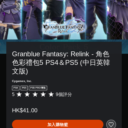
故
3
獨
一
，
事
D
啟
個
以
和
動
音
預
便
主
多
設
效
更
要
項
的
輕
您
角
輔
版
鬆
可
色
助
面
地
以
。
功
，
與
設
能
系
其
定
，
統
他
Granblue Fantasy: Relink - 角色
聲
來
也
玩
音
協
提
色彩禮包5 PS4＆PS5 (中日英韓
家
輸
助
供
進
出
文版)
您
了
行
，
遊
一
溝
以
玩
些
Cygames, Inc.
通
便
遊
重
。
PS4
PS5
PS5 PRO增強
享
戲
新
5
9個評分
受
平
。
配
環
均
置
繞
評
的
控
HK$41.00
音
分
支
效
制
為
援
。
5
器
。
加入購物籃
顆
提