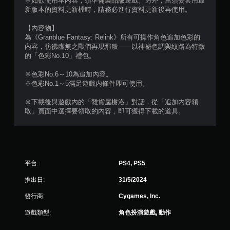
※如欲使用本內容，須準備製品版遊戲。另外，當須要套用最
覺
新版本的資料更新檔時，請務必進行資料更新後再使用。
回
饋
【內容物】
的
為《Granblue Fantasy: Relink》所有可操作角色追加色彩的
情
內容，彷彿虛無之獸們再現那般——以神祕色調與紋路為特徵
況
的「色彩No.10」禮包。
下
，
※色彩No.6～10為追加內容。
遊
※色彩No.1～5滿足遊戲內條件即可使用。
玩
遊
※下載後與遊戲內的「雜貨屋榭洛」對話，從「追加內容領
戲
取」頁面中選擇要領取的內容，即可獲得下載的道具。
。
無
須
開
平台:
PS4, PS5
啟
自
推出日:
31/5/2024
適
發行商:
Cygames, Inc.
性
扳
遊戲類型:
角色扮演遊戲, 動作
機