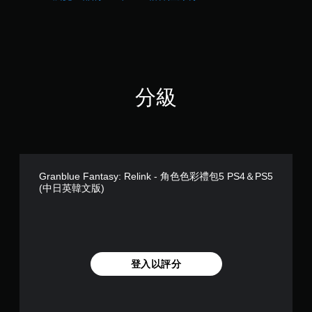
桿
查
的
看
選
遊
項
玩
。
過
程
的
無
分級
教
須
學
動
資
態
訊
控
。
制
項
Granblue Fantasy: Relink - 角色色彩禮包5 PS4＆PS5
練
即
(中日英韓文版)
習
可
模
遊
式
玩
您
您
可
無
在
登入以評分
需
遊
使
戲
用
中
動