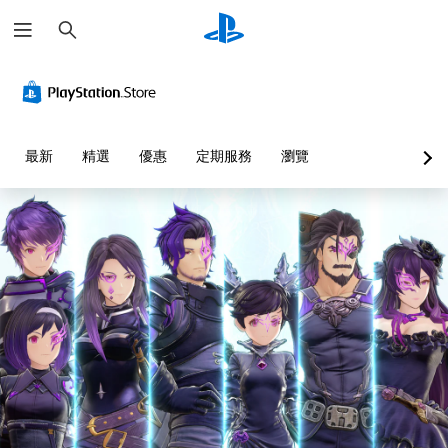
搜
尋
音
翻
重
可
快
量
譯
新
調
速
控
字
對
整
聊
制
幕
應
困
天
（
控
難
您
您
最新
精選
優惠
定期服務
瀏覽
基
制
度
可
可
本
器
（
將
傳
單
）
（
進
送
一
或
基
階
遊
聲
接
本
）
戲
音
收
）
中
您
的
預
的
可
您
音
設
翻
以
可
量
的
譯
自
將
調
字
字
訂
控
低
詞
幕
挑
制
和
、
僅
戰
項
靜
片
限
等
變
音
語
於
級
更
。
或
主
或
為
圖
要
單
另
示