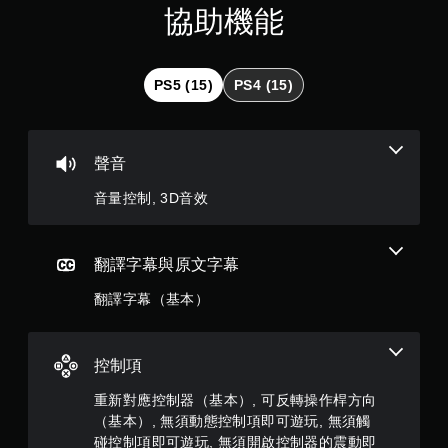
分
您
協助機能
遊
無
戲
5
需
您
使
顆
可
用
PS5 (15)
PS4 (15)
在
觸
星
遊
碰
玩
控
）
過
制
聲音
程
項
，
或
，
音量控制, 3D音效
動
即
畫
共
可
播
遊
放
9
翻譯字幕與原文字幕
玩
期
遊
間
翻譯字幕（基本）
戲
則
，
。
隨
評
時
無
控制項
暫
分
須
停
重新對應控制器（基本）, 可反轉操作桿方向
開
遊
（基本）, 無須動態控制項即可遊玩, 無須觸
啟
戲
碰控制項即可遊玩, 無須開啟控制器的震動即
（
控