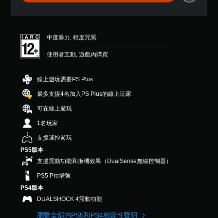
星
醒
可
（
您
滿
反
可
分
轉
隨
中度暴力, 輕度咒罵
5
操
時
顆
作
查
使用者互動, 遊戲內購買
星
桿
看
）
方
遊
，
線上遊玩需要PS Plus
向
戲
共
的
（
4
最多支援4名加入PS Plus的線上玩家
控
基
則
制
可在線上遊玩
評
本
項
分
）
1名玩家
。
系
支援遙控遊玩
統
教
提
PS5版本
學
供
支援震動功能和扳機效果（DualSense無線控制器）
提
一
PS5 Pro增強
些
醒
反
PS4版本
您
轉
可
DUALSHOCK 4震動功能
操
隨
作
時
瀏覽全部的PS5和PS4相容性聲明