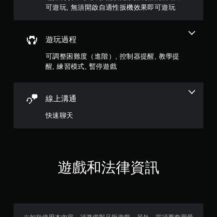
僅
可遊玩, 無須開啟自適性扳機效果即可遊玩
制
限
器
離
的
線
震
遊玩過程
遊
動
玩
可調整困難度（進階）, 控制器提醒, 教學提
即
）
可
醒, 練習模式, 暫停遊戲
。
遊
玩
您
線上溝通
可
快速聊天
以
在
不
開
啟
控
遊戲和法律資訊
制
器
震
動
/
觸