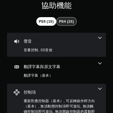
分
您
協助機能
遊
無
戲
5
需
您
使
顆
可
用
PS5 (15)
PS4 (15)
在
觸
星
遊
碰
玩
控
）
過
制
聲音
程
項
，
或
，
音量控制, 3D音效
動
即
畫
共
可
播
遊
放
4
翻譯字幕與原文字幕
玩
期
遊
間
翻譯字幕（基本）
戲
則
，
。
隨
評
時
無
控制項
暫
分
須
停
重新對應控制器（基本）, 可反轉操作桿方向
開
遊
（基本）, 無須動態控制項即可遊玩, 無須觸
啟
戲
碰控制項即可遊玩, 無須開啟控制器的震動即
（
控