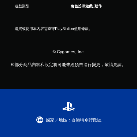
效
果
遊戲類型:
角色扮演遊戲, 動作
即
可
遊
購買或使用本內容需遵守PlayStation使用條款。
玩
您
可
以
© Cygames, Inc.
在
不
※部分商品內容和設定將可能未經預告進行變更，敬請見諒。
開
啟
扳
機
自
適
應
阻
力
的
國家／地區：香港特別行政區
情
況
下