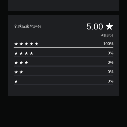
存
態
取
控
一
制
個
項
不
即
平
5.00
記
全球玩家的評分
可
錄
遊
均
4個評分
結
玩
果
遊
100%
評
的
戲
環
0%
。
分
境
，
0%
為
無
以
0%
須
便
5
練
觸
0%
習
碰
顆
如
控
何
制
星
遊
項
玩
即
（
。
可
遊
滿
暫
玩
停