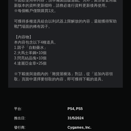
※如欲使用本內容，須準備製品版遊戲。另外，當須要套用最
覺
新版本的資料更新檔時，請務必進行資料更新後再使用。
回
※每個帳戶僅限購買1次。
饋
的
可獲得多種道具組合以利武器上限解放的內容，還能獲得幫助
情
戰鬥場面的稀有因子。
況
下
【內容物】
，
本內容包含以下4種道具。
遊
1.因子「自動藥水」
玩
2.大馬士革鋼×10個
遊
3.閃亮結晶塊×10個
戲
4.達麗亞金章×25個
。
※下載後與遊戲內的「雜貨屋榭洛」對話，從「追加內容領
無
取」頁面中選擇要領取的內容，即可獲得下載的道具。
須
開
啟
自
適
平台:
PS4, PS5
性
推出日:
31/5/2024
扳
機
發行商:
Cygames, Inc.