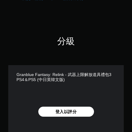
桿
查
的
看
選
遊
項
玩
。
過
程
的
無
分級
教
須
學
動
資
態
訊
控
。
制
項
Granblue Fantasy: Relink - 武器上限解放道具禮包3
練
即
PS4＆PS5 (中日英韓文版)
習
可
模
遊
式
玩
您
您
可
無
在
登入以評分
需
遊
使
戲
用
中
動