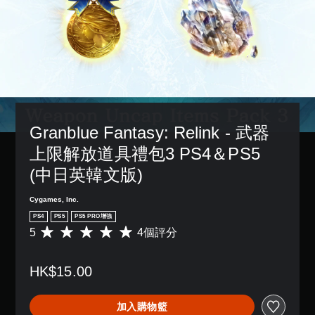
故
3
獨
一
，
事
D
啟
個
以
和
動
音
預
便
主
多
設
效
更
要
項
的
輕
您
角
輔
版
鬆
可
色
助
面
地
以
。
功
，
與
設
能
系
其
定
，
統
他
Granblue Fantasy: Relink - 武器
聲
來
也
玩
音
協
提
上限解放道具禮包3 PS4＆PS5 
家
輸
助
供
進
出
(中日英韓文版)
您
了
行
，
遊
一
溝
以
玩
些
Cygames, Inc.
通
便
遊
重
。
PS4
PS5
PS5 PRO增強
享
戲
新
5
4個評分
受
平
。
配
環
均
置
繞
評
的
控
HK$15.00
音
分
支
效
制
為
援
。
5
器
。
加入購物籃
顆
提