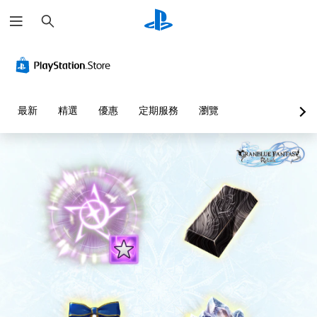
搜
尋
音
翻
重
可
快
量
譯
新
調
速
控
字
對
整
聊
制
幕
應
困
天
（
控
難
您
您
最新
精選
優惠
定期服務
瀏覽
基
制
度
可
可
本
器
（
將
傳
單
）
（
進
送
一
或
基
階
遊
聲
接
本
）
戲
音
收
）
中
您
的
預
的
可
您
音
設
翻
以
可
量
的
譯
自
將
調
字
字
訂
控
低
詞
幕
挑
制
和
、
僅
戰
項
靜
片
限
等
變
音
語
於
級
更
。
或
主
或
為
圖
要
單
另
示