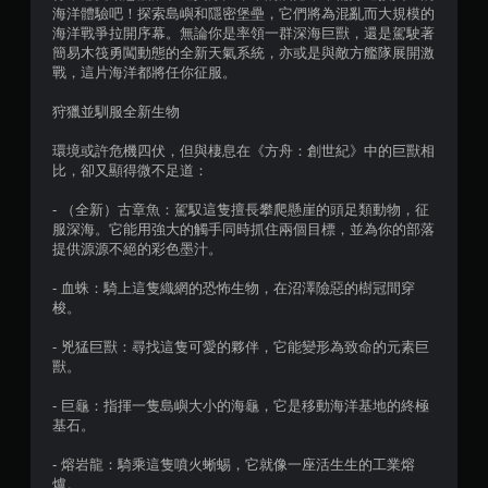
海洋體驗吧！探索島嶼和隱密堡壘，它們將為混亂而大規模的
海洋戰爭拉開序幕。無論你是率領一群深海巨獸，還是駕駛著
簡易木筏勇闖動態的全新天氣系統，亦或是與敵方艦隊展開激
戰，這片海洋都將任你征服。
狩獵並馴服全新生物
環境或許危機四伏，但與棲息在《方舟：創世紀》中的巨獸相
比，卻又顯得微不足道：
- （全新）古章魚：駕馭這隻擅長攀爬懸崖的頭足類動物，征
服深海。它能用強大的觸手同時抓住兩個目標，並為你的部落
提供源源不絕的彩色墨汁。
- 血蛛：騎上這隻織網的恐怖生物，在沼澤險惡的樹冠間穿
梭。
- 兇猛巨獸：尋找這隻可愛的夥伴，它能變形為致命的元素巨
獸。
- 巨龜：指揮一隻島嶼大小的海龜，它是移動海洋基地的終極
基石。
- 熔岩龍：騎乘這隻噴火蜥蜴，它就像一座活生生的工業熔
爐。