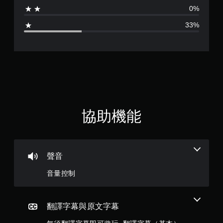
為
玩
0%
3
遊
33%
戲
.
和
前
5
往
選
單
顆
。
星
無
（
協助機能
須
動
滿
態
控
分
制
聲音
項
5
即
音量控制
顆
可
遊
星
玩
翻譯字幕與原文字幕
您
）