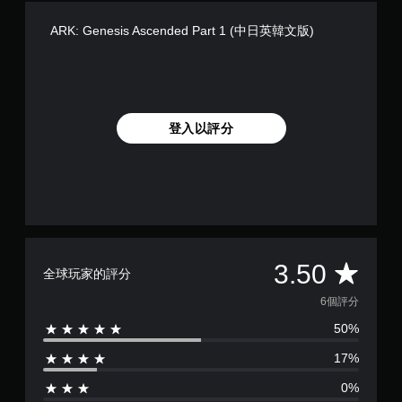
程
即
或
ARK: Genesis Ascended Part 1 (中日英韓文版)
可
動
遊
畫
玩
播
放
您
期
無
間
需
登入以評分
，
快
隨
速
時
或
暫
在
停
時
遊
間
戲
限
（
制
平
3.50
僅
內
全球玩家的評分
限
按
均
離
6個評分
下
線
按
50%
評
遊
鈕
玩
，
17%
分
）
即
。
可
0%
遊