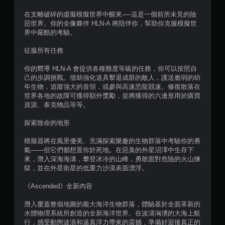
在支離破碎的虛擬模擬世界中醒來──這是一個前所未見的險
惡世界。你的全像夥伴 HLN-A 將陪伴你，幫助你克服模擬世
界中嚴酷的考驗。
征服所有任務
你的嚮導 HLN-A 會提供各種難度等級的任務，你可以按照自
己的步調挑戰。借助強化道具擊退成群的敵人，護送脆弱的幼
年生物，追蹤強大的首領，或參與高速恐龍競速。修復散落在
世界各地的故障可獲得額外獎勵，並將獲得的六邊形用於購買
資源、泰克物品等等。
探索致命的地形
模擬器將在風景優美、充滿探索樂趣的生物群落中考驗你的勇
氣——但它們都想置你於死地。在惡臭的外星沼澤中生存下
來，潛入深海海溝，攀登冰冷的山峰，勇敢面對危險的火山煉
獄，並在外星衛星的低重力沙漠表面漂浮。
《Ascended》全新內容
潛入覆蓋整個地圖的龐大海洋生物群落，體驗基於全面革新的
水體物理系統所創造的全新海洋世界。在波濤洶湧的大海上航
行，感受動態波浪和逼真浮力帶來的震撼，準備好迎接真正的