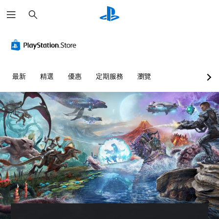
搜
尋
音
無
可
可
量
須
調
調
控
翻
整
整
制
譯
操
困
字
作
難
您
最新
精選
優惠
定期服務
瀏覽
幕
桿
度
可
即
的
（
將
單
可
靈
基
一
遊
敏
本
聲
玩
度
）
音
（
您
您
的
基
可
可
音
本
在
以
量
沒
）
透
調
有
過
低
系
翻
選
和
統
譯
擇
靜
提
字
另
音
供
幕
一
。
一
的
個
些
情
預