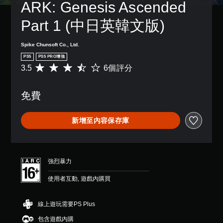
操
ARK: Genesis Ascended 
況
設
作
下
的
桿
Part 1 (中日英韓文版)
遊
困
靈
玩
難
敏
，
度
Spike Chunsoft Co., Ltd.
度
因
，
的
PS5
PS5 PRO增強
遊
來
選
3.5
6個評分
平
戲
減
項
均
中
少
。
評
並
遊
免費
分
無
戲
為
對
可
的
3
話
整
反
新增至內容保存庫
.
。
體
轉
5
挑
操
顆
戰
作
翻
星
。
桿
譯
（
強烈暴力
方
字
滿
控
向
幕
分
使用者互動, 遊戲內購買
制
（
5
（
器
顆
基
基
提
星
本
線上遊玩需要PS Plus
本
）
醒
）
）
包含遊戲內購
，