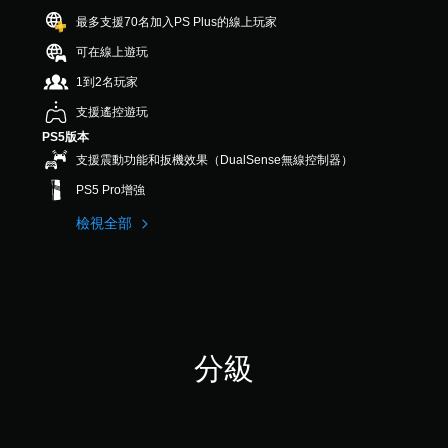
您
系
遊
共
可
最多支援70名加入PS Plus的線上玩家
統
戲
6
隨
提
中
則
可在線上遊玩
時
供
的
評
查
一
翻
1到2名玩家
分
看
些
譯
遊
支援遙控遊玩
反
字
戲
轉
幕
PS5版本
的
操
僅
支援震動功能和扳機效果（DualSense無線控制器）
控
作
限
制
桿
於
PS5 Pro增強
項
的
主
。
檢視全部
選
要
項
故
。
事
暫
和
停
主
無
遊
要
須
戲
角
快
色
您
分級
速
。
可
按
在
下
遊
玩
按
過
鈕