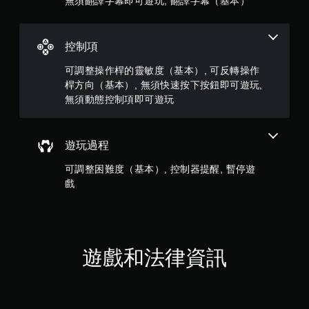
無須翻譯字幕即可遊玩, 翻譯字幕（基本）
無
需
，
使
用
共
控制項
動
態
6
可調整操作桿的靈敏度（基本）, 可反轉操作
控
桿方向（基本）, 無須快速按下按鈕即可遊玩,
制
則
無須動態控制項即可遊玩
項
即
評
可
遊
遊玩過程
分
玩
遊
可調整困難度（基本）, 控制器提醒, 暫停遊
戲
戲
。
遊戲和法律資訊