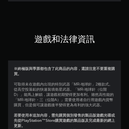
星
（
滿
分
遊戲和法律資訊
5
顆
星
※終極版與季票都包含了此商品的內容，還請注意不要重複購
買。
）
可取得未在遊戲內出現的特別武器「MR-地球針」2種款式。
，
從高空投落鉛的快速裝填衛星武器。「MR-地球針（位階
D）」能馬上解鎖，讓遊戲初期變得更加有利。雖然高性能的
共
「MR-地球針・三（位階A）」需要使用者自行用遊戲內貨幣
購買，但是個可讓遊戲後半變得更為有利的強大武器。
4
若要使用本追加內容，需先購買個別發售的製品版遊戲光碟或
則
先從PlayStation™Store購買遊戲的製品版及完成最新的網上
更新。