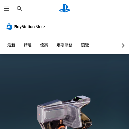
搜
尋
最新
精選
優惠
定期服務
瀏覽