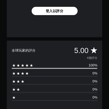
登入以評分
平
5.00
全球玩家的評分
均
4個評分
100%
評
0%
分
0%
為
0%
5
0%
顆