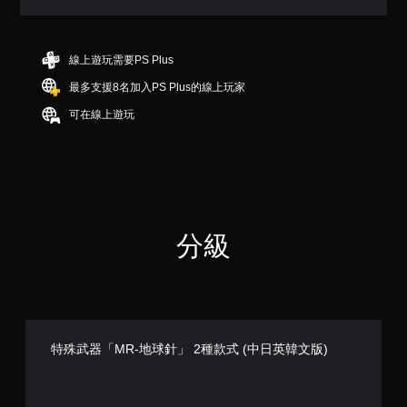
（
滿
分
5
線上遊玩需要PS Plus
顆
最多支援8名加入PS Plus的線上玩家
星
）
可在線上遊玩
，
共
4
則
評
分
分級
特殊武器「MR-地球針」 2種款式 (中日英韓文版)