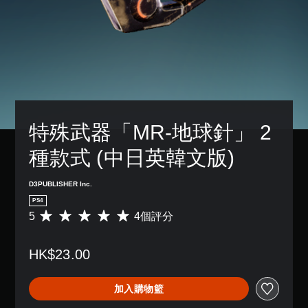
特殊武器「MR-地球針」 2
種款式 (中日英韓文版)
D3PUBLISHER Inc.
PS4
5
4個評分
平
均
評
HK$23.00
分
為
5
加入購物籃
顆
星