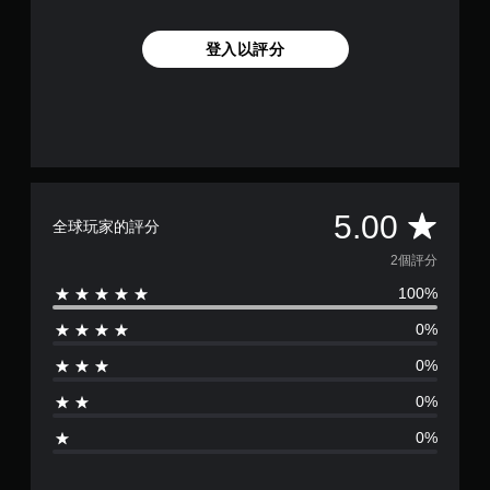
登入以評分
平
5.00
全球玩家的評分
均
2個評分
100%
評
0%
分
0%
為
0%
5
0%
顆