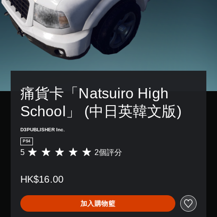
痛貨卡「Natsuiro High 
School」 (中日英韓文版)
D3PUBLISHER Inc.
PS4
5
2個評分
平
均
評
HK$16.00
分
為
5
加入購物籃
顆
星