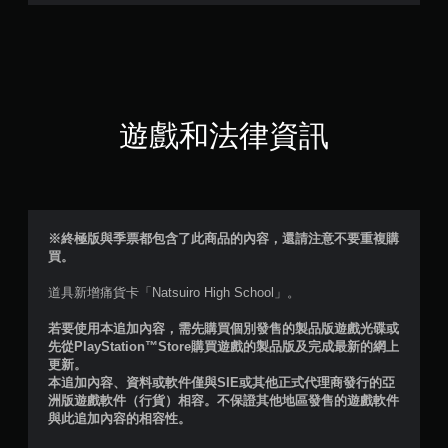
星
（
滿
分
遊戲和法律資訊
5
顆
星
※終極版與季票都包含了此商品的內容，還請注意不要重複購
買。
）
道具新增痛貨卡「Natsuiro High School」。
，
若要使用本追加內容，需先購買個別發售的製品版遊戲光碟或
共
先從PlayStation™Store購買遊戲的製品版及完成最新的網上
更新。
2
本追加內容、資料或軟件僅與SIE或其他正式代理商發行的亞
洲版遊戲軟件（行貨）相容。不保證其他地區發售的遊戲軟件
則
與此追加內容的相容性。