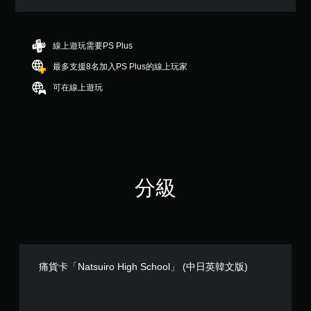
（
滿
分
5
線上遊玩需要PS Plus
顆
最多支援8名加入PS Plus的線上玩家
星
）
可在線上遊玩
，
共
2
則
評
分
分級
痛貨卡「Natsuiro High School」 (中日英韓文版)