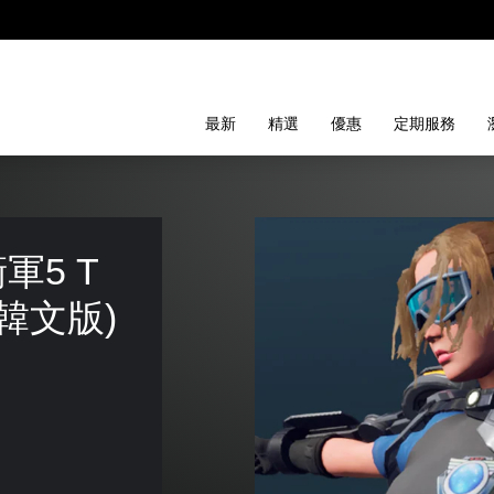
最新
精選
優惠
定期服務
軍5 T
韓文版)