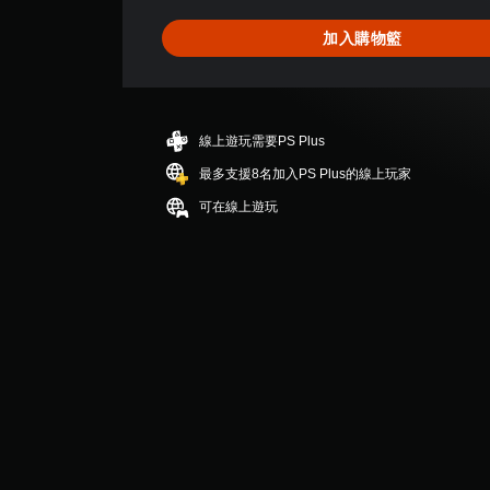
為
5
加入購物籃
顆
星
（
滿
分
線上遊玩需要PS Plus
5
顆
最多支援8名加入PS Plus的線上玩家
星
可在線上遊玩
）
，
共
4
則
評
分