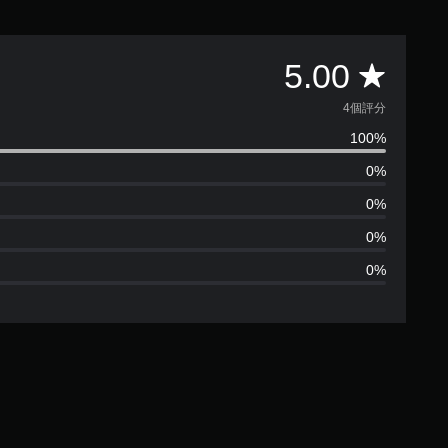
平
5.00
均
4個評分
100%
評
0%
分
0%
為
0%
0%
5
顆
星
（