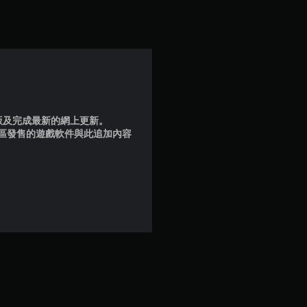
滿
分
5
顆
星
品版及完成最新的網上更新。
地區發售的遊戲軟件與此追加內容
）
，
共
4
則
評