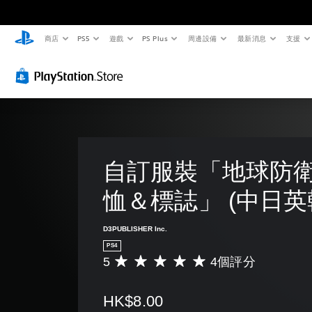
商店
PS5
遊戲
PS Plus
周邊設備
最新消息
支援
自訂服裝「地球防衛
恤＆標誌」 (中日英
D3PUBLISHER Inc.
PS4
5
4個評分
平
均
評
HK$8.00
分