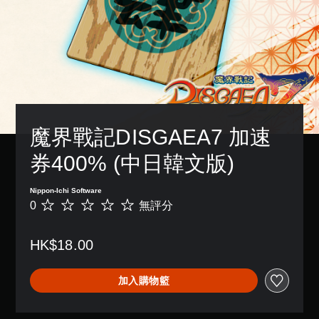
魔界戰記DISGAEA7 加速
券400% (中日韓文版)
Nippon-Ichi Software
0
無評分
無
評
分
HK$18.00
加入購物籃