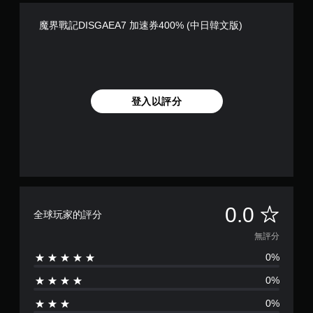
魔界戰記DISGAEA7 加速券400% (中日韓文版)
登入以評分
無
0.0
全球玩家的評分
評
無評分
0%
分
0%
0%