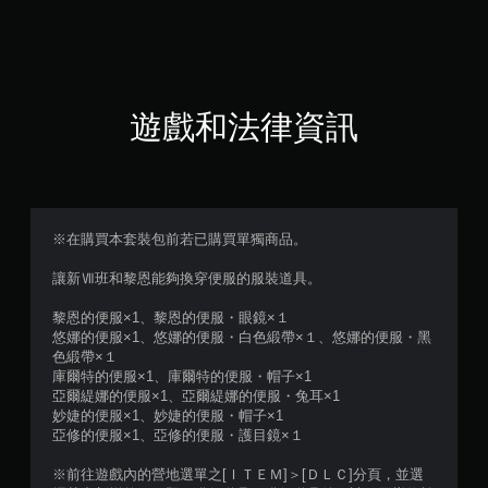
8
顆
星
遊戲和法律資訊
（
滿
分
※在購買本套裝包前若已購買單獨商品。
5
讓新Ⅶ班和黎恩能夠換穿便服的服裝道具。
顆
黎恩的便服×1、黎恩的便服・眼鏡×１
悠娜的便服×1、悠娜的便服・白色緞帶×１、悠娜的便服・黑
星
色緞帶×１
庫爾特的便服×1、庫爾特的便服・帽子×1
）
亞爾緹娜的便服×1、亞爾緹娜的便服・兔耳×1
妙婕的便服×1、妙婕的便服・帽子×1
，
亞修的便服×1、亞修的便服・護目鏡×１
共
※前往遊戲內的營地選單之[ＩＴＥＭ]＞[ＤＬＣ]分頁，並選