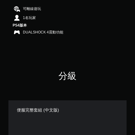
星
（
可離線遊玩
滿
1名玩家
分
5
PS4版本
顆
DUALSHOCK 4震動功能
星
）
，
共
2
4
則
分級
評
分
便服完整套組 (中文版)