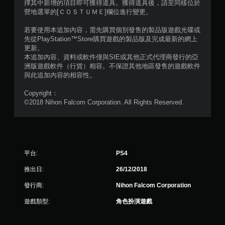
擇其中新增的項目即可獲得道具。獲得道具後，請至同樣位於
2
營地選單的[ＣＯＳＴＵＭＥ]欄位進行變更。
4
若要使用本追加內容，需先購買個別發售的製品版遊戲光碟或
先從PlayStation™Store購買遊戲的製品版及完成最新的網上
則
更新。
本追加內容、資料或軟件僅與SIE或其他正式代理商發行的亞
洲版遊戲軟件（行貨）相容。不保證其他地區發售的遊戲軟件
評
與此追加內容的相容性。
分
Copyright：
©2018 Nihon Falcom Corporation. All Rights Reserved.
平台:
PS4
推出日:
26/12/2018
發行商:
Nihon Falcom Corporation
遊戲類型:
角色扮演遊戲