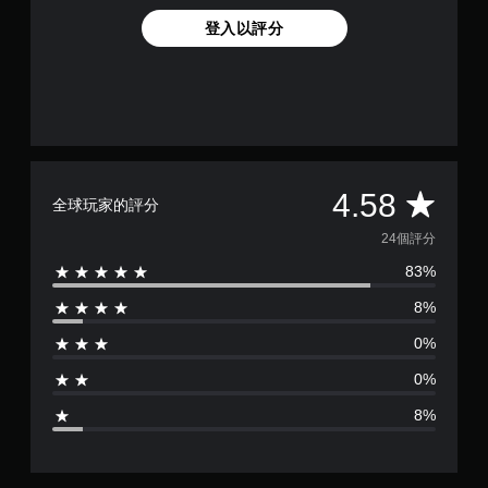
登入以評分
平
4.58
全球玩家的評分
均
24個評分
83%
評
8%
分
0%
為
0%
4
8%
.
5