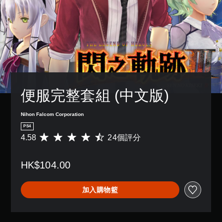
便服完整套組 (中文版)
Nihon Falcom Corporation
PS4
4.58
24個評分
平
均
評
HK$104.00
分
為
4
加入購物籃
.
5
8
顆