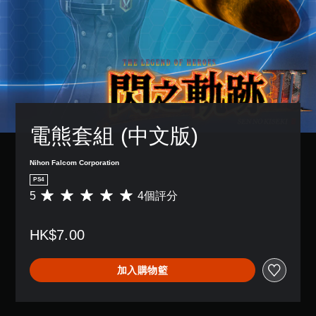
電熊套組 (中文版)
Nihon Falcom Corporation
PS4
5
4個評分
平
均
評
HK$7.00
分
為
5
加入購物籃
顆
星
（
滿