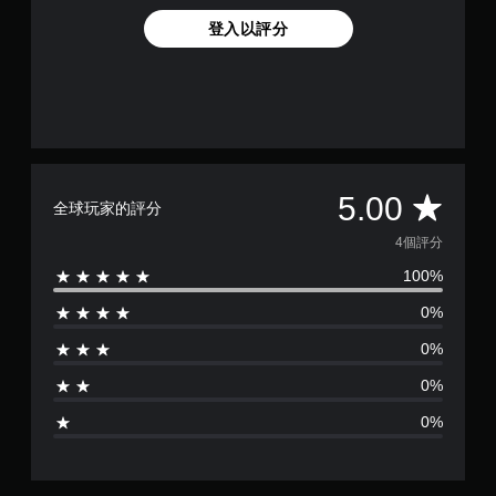
登入以評分
平
5.00
全球玩家的評分
均
4個評分
100%
評
0%
分
0%
為
0%
5
0%
顆
星