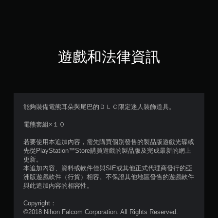
（
滿
分
遊戲和法律資訊
5
顆
星
能夠裝備電熊耳朵與尾巴的ＤＬＣ限定迷人裝飾道具。
）
電熊套組×１０
，
若要使用本追加內容，需先購買個別發售的製品版遊戲光碟或
先從PlayStation™Store購買遊戲的製品版及完成最新的網上
共
更新。
本追加內容、資料或軟件僅與SIE或其他正式代理商發行的亞
4
洲版遊戲軟件（行貨）相容。不保證其他地區發售的遊戲軟件
與此追加內容的相容性。
則
Copyright：
評
©2018 Nihon Falcom Corporation. All Rights Reserved.