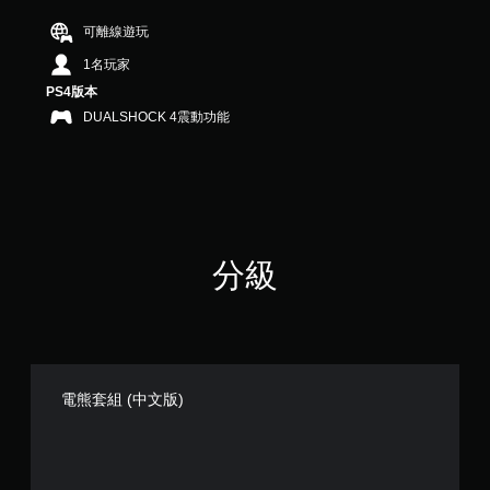
分
5
可離線遊玩
顆
1名玩家
星
）
PS4版本
，
DUALSHOCK 4震動功能
共
4
則
評
分
分級
電熊套組 (中文版)