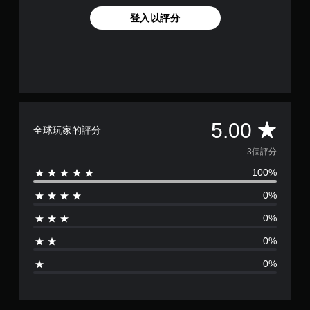
登入以評分
平
5.00
全球玩家的評分
均
3個評分
100%
評
0%
分
0%
為
0%
5
0%
顆
星