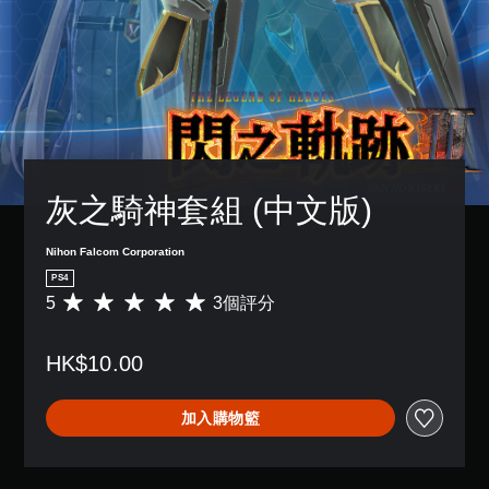
灰之騎神套組 (中文版)
Nihon Falcom Corporation
PS4
5
3個評分
平
均
評
HK$10.00
分
為
5
加入購物籃
顆
星
（
滿