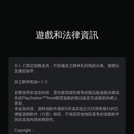
（
滿
分
遊戲和法律資訊
5
顆
星
ＤＬＣ限定裝飾道具，可裝備灰之騎神瓦利瑪的尖角、翅膀以
及腰部裝甲。
）
灰之騎神套組×１０
，
若要使用本追加內容，需先購買個別發售的製品版遊戲光碟或
共
先從PlayStation™Store購買遊戲的製品版及完成最新的網上
更新。
3
本追加內容、資料或軟件僅與SIE或其他正式代理商發行的亞
洲版遊戲軟件（行貨）相容。不保證其他地區發售的遊戲軟件
則
與此追加內容的相容性。
評
Copyright：