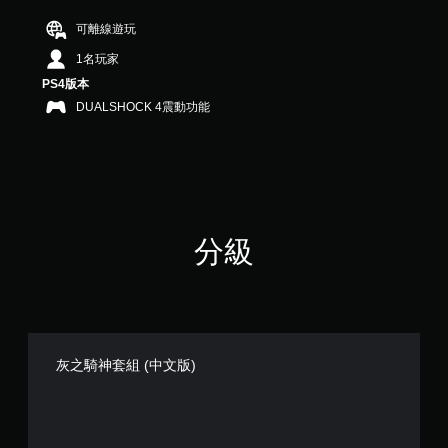
分
5
可離線遊玩
顆
1名玩家
星
）
PS4版本
，
DUALSHOCK 4震動功能
共
3
則
評
分
分級
灰之騎神套組 (中文版)