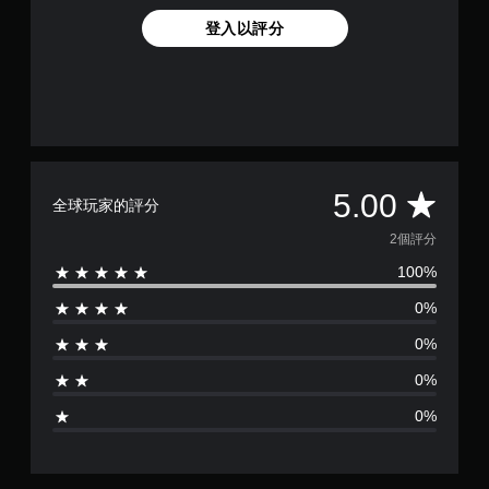
登入以評分
平
5.00
全球玩家的評分
均
2個評分
100%
評
0%
分
0%
為
0%
5
0%
顆
星