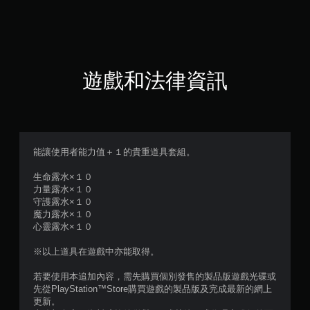
（
滿
分
遊戲和法律資訊
5
顆
星
能讓使用者能力值＋１的貴重道具套組。
）
生命露水×１０
力量露水×１０
，
守護露水×１０
魔力露水×１０
共
心靈露水×１０
2
※以上道具在遊戲中亦能取得。
則
若要使用本追加內容，需先購買個別發售的製品版遊戲光碟或
先從PlayStation™Store購買遊戲的製品版及完成最新的網上
評
更新。