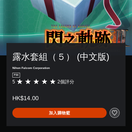
露水套組（５） (中文版)
Nihon Falcom Corporation
PS4
5
2個評分
平
均
評
HK$14.00
分
為
5
加入購物籃
顆
星
（
滿