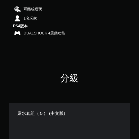
分
5
可離線遊玩
顆
1名玩家
星
）
PS4版本
，
DUALSHOCK 4震動功能
共
2
則
評
分
分級
露水套組（５） (中文版)