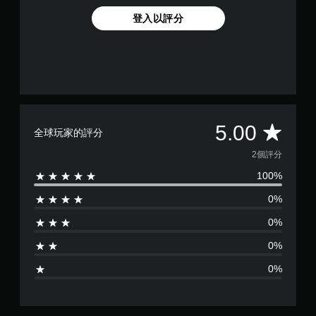
登入以評分
平
5.00
全球玩家的評分
均
2個評分
100%
評
0%
分
0%
為
0%
5
0%
顆
星