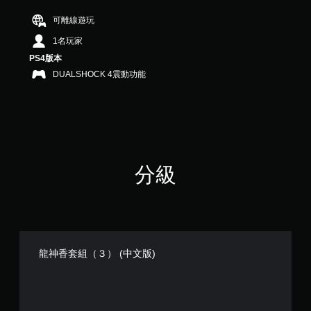
分
5
可離線遊玩
顆
1名玩家
星
）
PS4版本
，
DUALSHOCK 4震動功能
共
2
則
評
分
分級
龍神香套組（３） (中文版)