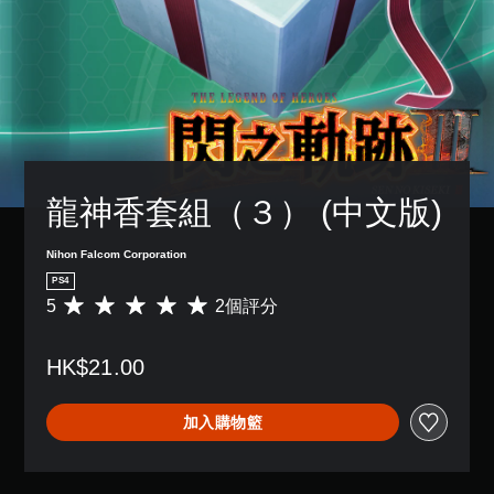
龍神香套組（３） (中文版)
Nihon Falcom Corporation
PS4
5
2個評分
平
均
評
HK$21.00
分
為
5
加入購物籃
顆
星
（
滿