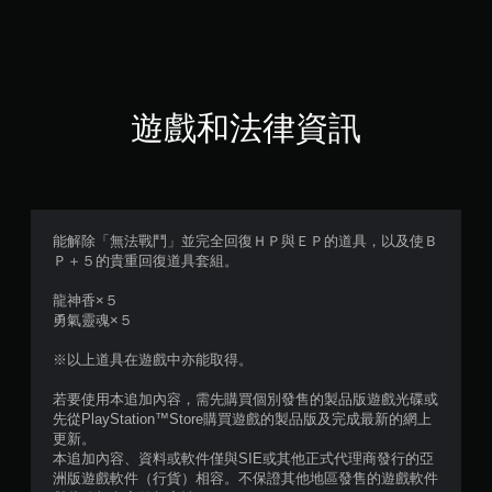
（
滿
分
遊戲和法律資訊
5
顆
星
能解除「無法戰鬥」並完全回復ＨＰ與ＥＰ的道具，以及使Ｂ
Ｐ＋５的貴重回復道具套組。
）
龍神香×５
，
勇氣靈魂×５
共
※以上道具在遊戲中亦能取得。
2
若要使用本追加內容，需先購買個別發售的製品版遊戲光碟或
先從PlayStation™Store購買遊戲的製品版及完成最新的網上
則
更新。
本追加內容、資料或軟件僅與SIE或其他正式代理商發行的亞
評
洲版遊戲軟件（行貨）相容。不保證其他地區發售的遊戲軟件