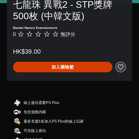
七龍珠 異戰2 - STP獎牌 
500枚 (中韓文版)
Bandai Namco Entertainment
0
無評分
無
評
分
HK$39.00
加入購物籃
線上遊玩需要PS Plus
包含遊戲內購
最多支援6名加入PS Plus的線上玩家
可在線上遊玩