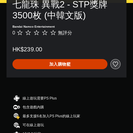
七龍珠 異戰2 - STP獎牌 
3500枚 (中韓文版)
Bandai Namco Entertainment
0
無評分
無
評
分
HK$239.00
加入購物籃
線上遊玩需要PS Plus
包含遊戲內購
最多支援6名加入PS Plus的線上玩家
可在線上遊玩