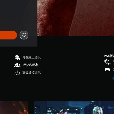
PS4版
可在線上遊玩
1到2名玩家
支援遙控遊玩