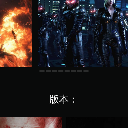
版本：
決
定