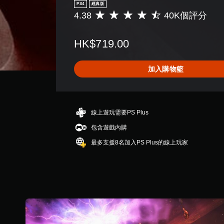
PS4
經典版
4.38
40K個評分
平
均
評
HK$719.00
分
為
4
加入購物籃
.
3
8
顆
星
線上遊玩需要PS Plus
（
包含遊戲內購
滿
分
最多支援8名加入PS Plus的線上玩家
5
顆
星
）
，
共
4
0