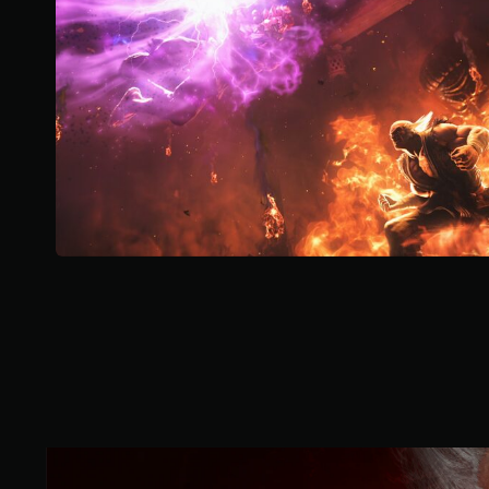
K
則
評
分
經
典