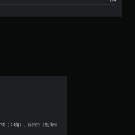
0%
1
顆
星
（
滿
分
5
。
顆
星
）
7號（DB超）、孫悟空（無我極
，