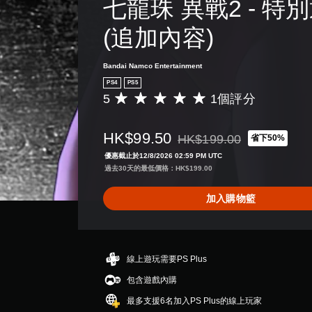
七龍珠 異戰2 - 特
(追加內容)
Bandai Namco Entertainment
PS4
PS5
5
1個評分
平
均
評
HK$99.50
HK$199.00
省下50%
分
折扣前原價為HK$199.00
為
優惠截止於12/8/2026 02:59 PM UTC
5
過去30天的最低價格：HK$199.00
顆
星
加入購物籃
（
滿
分
5
顆
線上遊玩需要PS Plus
星
包含遊戲內購
）
，
最多支援6名加入PS Plus的線上玩家
共