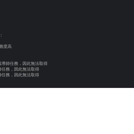
：
的難度高
完成導師任務，因此無法取得
導師任務，因此無法取得
導師任務，因此無法取得
成度：40%」
上述內容。
別發售的製品版遊戲光碟或先從PlayStation™Store購買遊戲的製
IE或其他正式代理商發行的亞洲版遊戲軟件（行貨）相容。不保證其他