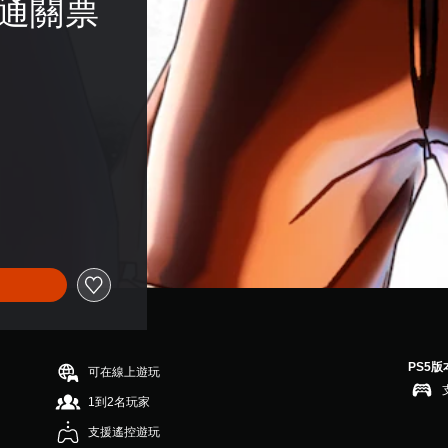
別通關票 
PS5版
可在線上遊玩
1到2名玩家
支援遙控遊玩