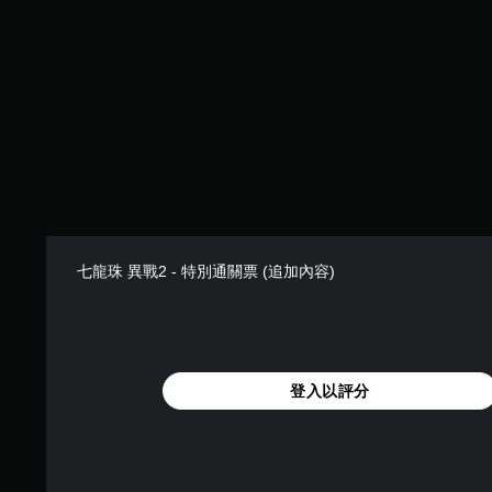
1
則
評
分
七龍珠 異戰2 - 特別通關票 (追加內容)
登入以評分