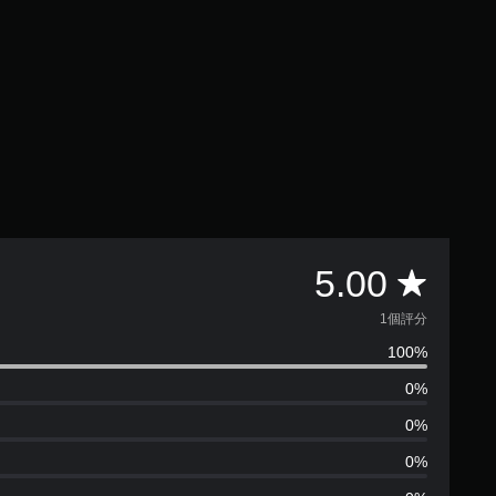
平
5.00
均
1個評分
100%
評
0%
分
0%
為
0%