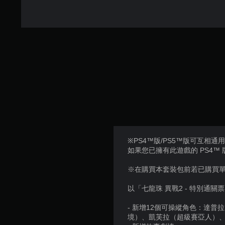
※PS4™版/PS5™版可互相通
如果您已擁有此遊戲的 PS4™
※在購買本套裝包前若已購買
以「七龍珠 異戰2 - 特別通
- 新增12個可操縱角色：達
境）、凱芙拉（超級賽亞人）、