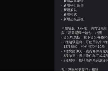
- 新增故事劇情
- 新增平行任務
- 新增服裝
- 新增招式
- 新增超級靈魂
※體驗版（Lite版）的內容限制
與「新登場戰士篇包」相關
- 導師扎馬斯：接下導師任務
- 8種超級靈魂：可使用其中7種
- 13種招式：可使用其中10種
- 1種快捷聊天：獲得條件為
- 3種徽章：獲得條件為完成
- 2種暱稱：獲得條件為完成
與「無限歷史篇包」相關
- 故事劇情：可遊玩至「劇情達
- 8種招式：可使用其中6種
- 2種暱稱：可使用其中1種
購買商品版之後，將可以使用
若要使用本追加內容，需先購買個
本追加內容、資料或軟件僅與S