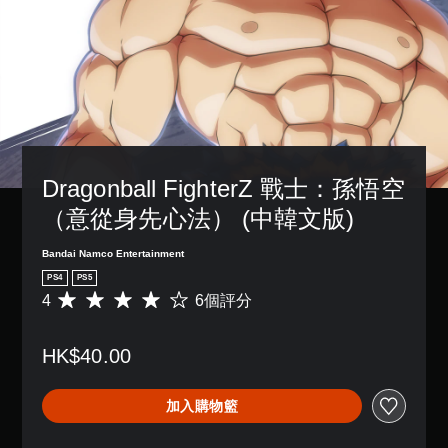
Dragonball FighterZ 戰士：孫悟空
（意從身先心法） (中韓文版)
Bandai Namco Entertainment
PS4
PS5
4
6個評分
平
均
評
HK$40.00
分
為
4
加入購物籃
顆
星
（