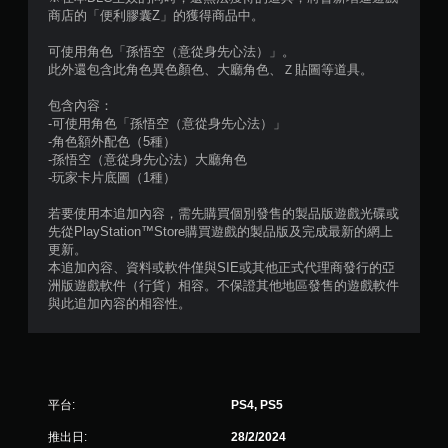
6
商店的「便利膠囊Z」的獲得商品中。
則
可使用角色「孫悟空（意從身先心法）」。
評
此外還包含此角色異色顏色、大廳角色、Ｚ貼圖等道具。
分
包含內容：
-可使用角色「孫悟空（意從身先心法）」
-角色額外配色（5種）
-孫悟空（意從身先心法）大廳角色
-玩家卡片底圖（1種）
若要使用本追加內容，需先購買個別發售的製品版遊戲光碟或
先從PlayStation™Store購買遊戲的製品版及完成最新的網上
更新。
本追加內容、資料或軟件僅與SIE或其他正式代理商發行的亞
洲版遊戲軟件（行貨）相容。不保證其他地區發售的遊戲軟件
與此追加內容的相容性。
平台:
PS4, PS5
推出日:
28/2/2024