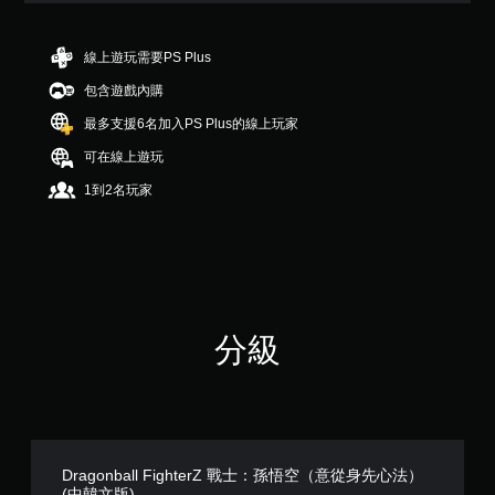
滿
分
5
線上遊玩需要PS Plus
顆
包含遊戲內購
星
）
最多支援6名加入PS Plus的線上玩家
，
共
可在線上遊玩
6
1到2名玩家
則
評
分
分級
Dragonball FighterZ 戰士：孫悟空（意從身先心法）
(中韓文版)