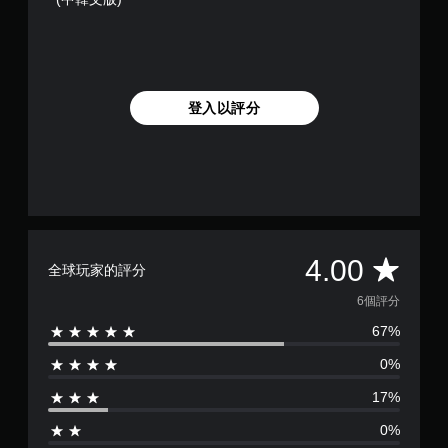
登入以評分
平
4.00
全球玩家的評分
均
6個評分
67%
評
0%
分
17%
為
0%