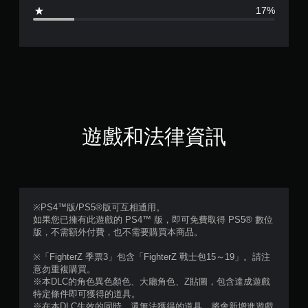
4
17%
顆
星
（
滿
分
遊戲和法律資訊
5
顆
星
※PS4™版/PS5®版可互相通用。
如果您已擁有此遊戲的 PS4™ 版，即可免費取得 PS5® 數位
）
版，不需額外付費，也不需要購買本商品。
，
※「FighterZ 季票3」包含「FighterZ 戰士包15～19」。請注
意勿重複購買。
共
※本DLC的角色異色顏色、大廳角色、Z貼圖，包含達成遊戲
特定條件即可獲得的道具。
※在本DLC生效的同時，還無法獲得的道具，將會新增進遊戲