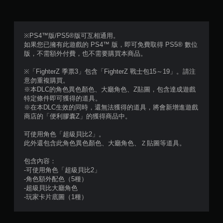
顆
星
※PS4™版/PS5®版可互相通用。
如果您已擁有此遊戲的 PS4™ 版，即可免費取得 PS5® 數位
）
版，不需額外付費，也不需要購買本商品。
，
※「FighterZ 季票3」包含「FighterZ 戰士包15～19」。請注
意勿重複購買。
共
※本DLC的角色異色顏色、大廳角色、Z貼圖，包含達成遊戲
特定條件即可獲得的道具。
1
※在本DLC生效的同時，還無法獲得的道具，將會新增進遊戲
商店的「便利膠囊Z」的獲得商品中。
則
可使用角色「超級貝比2」。
評
此外還包含此角色異色顏色、大廳角色、Ｚ貼圖等道具。
分
包含內容：
-可使用角色「超級貝比2」
-角色額外配色（5種）
-超級貝比大廳角色
-玩家卡片底圖（1種）