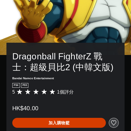
Dragonball FighterZ 戰
士：超級貝比2 (中韓文版)
Bandai Namco Entertainment
PS4
PS5
5
1個評分
平
均
評
HK$40.00
分
為
5
加入購物籃
顆
星