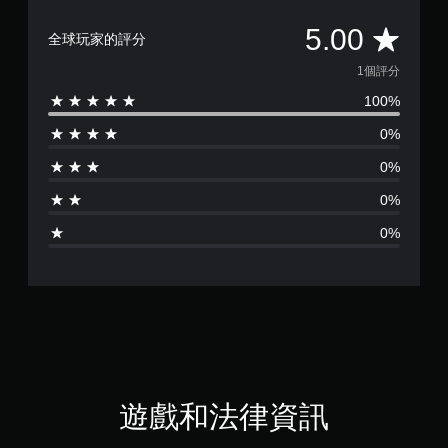
平
5.00
全球玩家的評分
均
1個評分
100%
評
0%
分
0%
為
0%
1
0%
顆
星
（
滿
分
遊戲和法律資訊
5