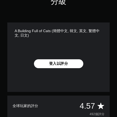
分級
文
,
繁
體
中
文
A Building Full of Cats (簡體中文, 韓文, 英文, 繁體中
,
文, 日文)
日
文
)
登入以評分
平
4.57
全球玩家的評分
均
492個評分