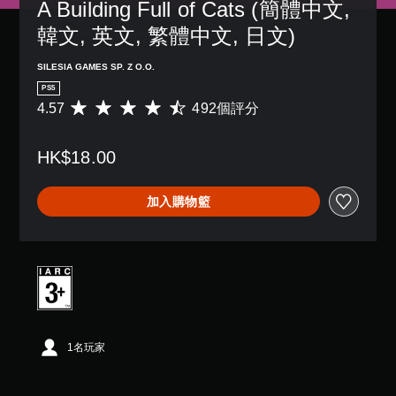
A Building Full of Cats (簡體中文, 
韓文, 英文, 繁體中文, 日文)
SILESIA GAMES SP. Z O.O.
PS5
4.57
492個評分
平
均
評
HK$18.00
分
為
4
加入購物籃
.
5
7
顆
星
（
滿
分
5
1名玩家
顆
星
）
，