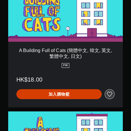
l
d
i
n
g
F
u
l
l
o
A Building Full of Cats (簡體中文, 韓文, 英文,
f
繁體中文, 日文)
C
a
PS5
t
s
HK$18.00
(
簡
體
加入購物籃
中
文
,
韓
A
文
B
,
u
英
i