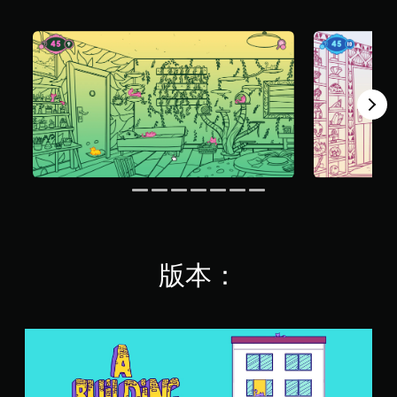
共
4
9
2
則
評
分
版本：
A
B
u
i