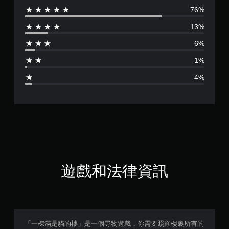
76%
評
13%
分
6%
為
1%
4
4%
.
5
7
顆
星
遊戲和法律資訊
（
滿
分
「一棟滿是貓的樓」是一個尋物遊戲，你需要照顧樓裏所有的