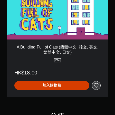
文
l
,
d
繁
i
體
n
中
g
文
F
,
u
日
l
文
l
)
o
A Building Full of Cats (簡體中文, 韓文, 英文,
f
繁體中文, 日文)
C
a
PS4
t
s
HK$18.00
(
簡
體
加入購物籃
中
文
,
韓
文
,
英