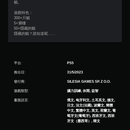
貓。
5
遊戲特色：
顆
300+只貓
5+層樓
星
50+隱藏的貓
隱藏的貓？誰知道呢……
）
，
共
平台:
PS5
4
推出日:
31/5/2023
9
發行商:
SILESIA GAMES SP. Z O.O.
2
遊戲類型:
腦力訓練, 休閒, 益智
畫面語言:
俄文, 匈牙利文, 土耳其文, 德文,
則
日文, 法文(法國), 波蘭文, 簡體
中文, 繁體中文, 英文, 荷蘭文, 葡
評
萄牙文(葡萄牙), 西班牙文, 西班
牙文（墨西哥）, 韓文
分