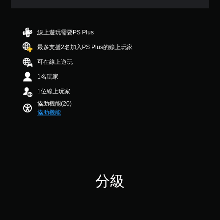
鬆
顆
（
D
易
可
星
進
音
讀
調
（
階
。
效
滿
整
線上遊玩需要PS Plus
）
分
您
操
最多支援2名加入PS Plus的線上玩家
您
5
可
清
作
可
顆
以
晰
桿
可在線上遊玩
降
星
設
原
的
低
）
定
1名玩家
文
靈
遊
，
聲
字
敏
1位線上玩家
戲
共
音
幕
度
的
5
輸
協助機能(20)
（
整
則
出
原
協助機能
體
評
，
文
基
速
分
以
字
本
度
便
幕
）
來
享
的
系
減
受
呈
統
慢
環
現
提
遊
繞
方
分級
供
玩
音
式
一
過
效
使
些
程
。
其
操
。
更
作
輕