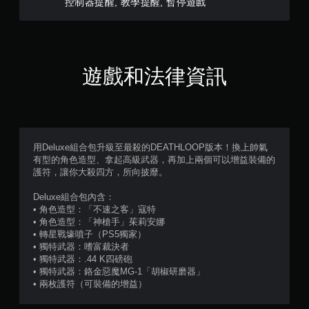
遊
控制器提醒, 教學提醒, 暫停遊戲
選
玩
單
）
。
。
無
遊戲和法律資訊
須
動
態
控
制
用Deluxe組合包升級至最殺的DEATHLOOP版本！換上帥氣
項
有型的角色造型、拿起高級武器，再加上兩個可以增益裝備的
即
護符，讓你大殺四方，所向披靡。
可
遊
Deluxe組合包內含：
玩
• 角色造型：「不速之客」寇特
• 角色造型：「神槍手」茱莉安娜
您
• 轉星戰壕噴子（PS5獨家）
無
• 獨特武器：嗜富裁決者
需
• 獨特武器：.44 K四磅砲
使
• 獨特武器：鉻金惡魔MG-1「胡椒研磨器」
用
• 兩枚護符（可裝備的增益）
動
態