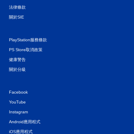
器
法律條款
的
震
關於SIE
動
即
可
PlayStation服務條款
遊
玩
PS Store取消政策
您
可
健康警告
以
關於分級
在
不
開
啟
控
Facebook
制
YouTube
器
震
Instagram
動
/
Android應用程式
觸
覺
iOS應用程式