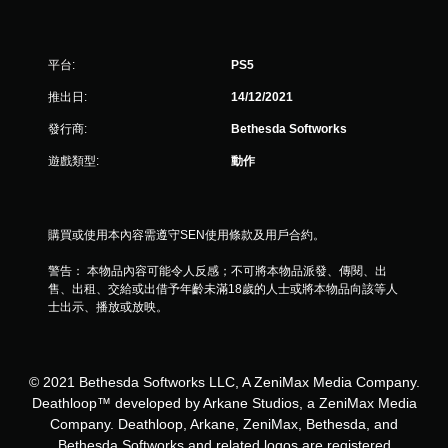
控
制
項
即
平台:
PS5
可
遊
推出日:
14/12/2021
玩
發行商:
Bethesda Softworks
遊
戲
遊戲類型:
動作
。
無
須
購買或使用本內容需遵守SEN使用條款及用戶合約。
觸
警告： 本物品內容可能令人反感；不可將本物品派發、傳閱、出
碰
售、出租、交給或出借予年齡未滿18歲的人士或將本物品向該等人
控
士出示、播放或放映。
制
項
即
可
© 2021 Bethesda Softworks LLC, A ZeniMax Media Company.
遊
Deathloop™ developed by Arkane Studios, a ZeniMax Media
玩
Company. Deathloop, Arkane, ZeniMax, Bethesda, and
您
Bethesda Softworks and related logos are registered