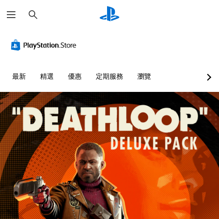
搜
尋
替
音
翻
重
可
代
量
譯
新
調
色
控
字
對
整
彩
制
幕
應
困
（
控
難
您
您
最新
精選
優惠
定期服務
瀏覽
進
制
度
無
可
階
器
（
須
將
依
單
）
（
進
賴
一
基
階
遊
顏
聲
本
）
戲
色
音
）
中
您
來
的
的
可
您
遊
音
對
以
可
玩
量
話
自
將
遊
調
具
訂
控
戲
低
有
挑
制
，
和
完
戰
項
或
靜
整
等
變
是
音
的
級
更
可
。
翻
或
為
透
譯
單
另
過