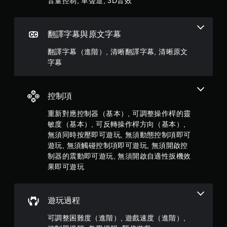
音量控制, 單聲道, 3D音效
玩
在
，
您
遊
無
玩
共
翻譯字幕與原文字幕
需
過
同
程
5
翻譯字幕（進階）, 清晰翻譯字幕, 清晰原文
時
或
字幕
按
動
則
下
畫
或
播
評
按
放
控制項
住
期
分
多
間
重新對應控制器（基本）, 可調整操作桿的靈
個
，
敏度（基本）, 可反轉操作桿方向（基本）,
按
隨
無須同時按壓即可遊玩, 無須動態控制項即可
鈕
時
，
遊玩, 無須觸碰控制項即可遊玩, 無須開啟控
暫
即
停
制器的震動即可遊玩, 無須開啟自適性扳機效
可
遊
果即可遊玩
遊
戲
玩
（
遊
僅
戲
遊玩過程
限
和
離
可調整困難度（進階）, 遊戲速度（進階）,
前
線
往