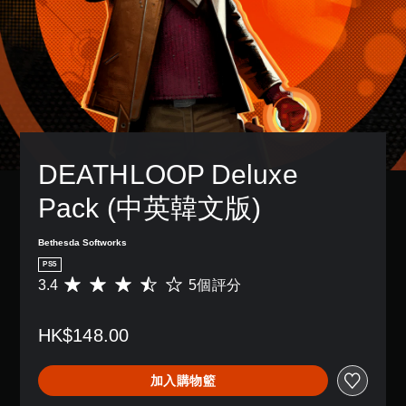
字
單
獨
一
變
幕
聲
啟
個
更
。
動
道
預
重
多
設
要
您
項
的
的
清
可
輔
版
顏
晰
以
助
面
色
設
翻
功
，
，
定
譯
能
系
更
各
字
，
統
輕
DEATHLOOP Deluxe 
喇
幕
來
也
易
叭
協
提
地
翻
的
Pack (中英韓文版)
助
供
進
譯
聲
您
了
行
字
音
遊
一
Bethesda Softworks
分
幕
輸
玩
些
辨
的
出
PS5
遊
重
。
呈
，
3.4
5個評分
平
戲
新
現
使
均
。
配
方
其
評
置
式
一
HK$148.00
分
的
使
致
遊
為
支
其
。
戲
3
援
更
加入購物籃
速
.
。
輕
4
度
3