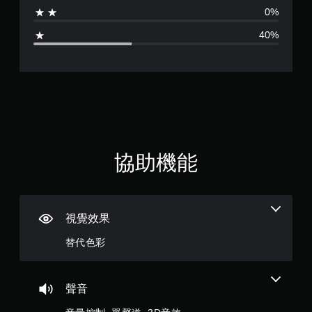
為
醒
提
0%
您
3
供
可
40%
一
隨
些
.
時
反
查
轉
4
看
操
遊
作
顆
玩
桿
過
的
星
程
選
的
項
（
協助機能
教
。
學
滿
資
無
訊
分
須
。
視覺效果
同
5
時
暫
替代色彩
按
停
顆
壓
遊
即
星
戲
聲音
可
您
遊
）
可