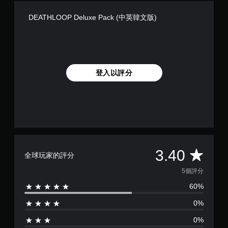
桿
鬆
控
靈
易
DEATHLOOP Deluxe Pack (中英韓文版)
制
敏
讀
度
器
。
的
提
選
醒
項
您
。
登入以評分
可
隨
可
時
反
查
看
轉
遊
操
戲
作
的
桿
控
平
3.40
方
全球玩家的評分
制
向
項
均
5個評分
（
。
基
60%
評
本
教
0%
）
分
學
系
提
0%
統