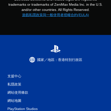
無
trademarks or trademarks of ZeniMax Media Inc. in the U.S.
需
and/or other countries. All Rights Reserved.
使
遊戲私隱政策與一般使用者授權合約(EULA)
用
觸
碰
控
制
項
，
即
可
遊
國家／地區：香港特別行政區
玩
遊
戲
。
支援中心
私隱政策
無
須
網站使用條款
開
啟
網站地圖
控
PlayStation Studios
制