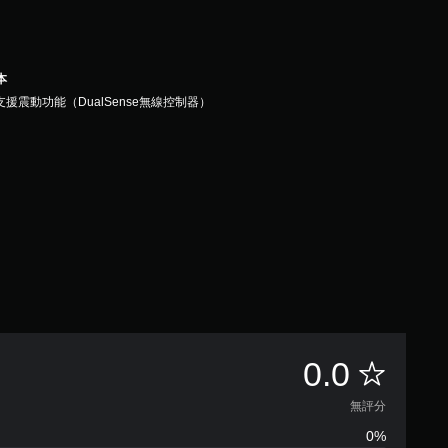
本
支援震動功能（DualSense無線控制器）
無
0.0
評
無評分
0%