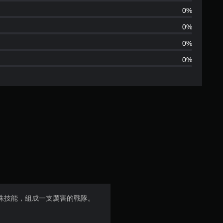
分
0%
0%
0%
0%
殊技能，組成一支厲害的戰隊。