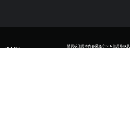
購買或使用本內容需遵守SEN使用條款
PS4, PS5
3/5/2022
Warner Bros. Interactive
動作
Group. STAR WARS © & ™ Lucasfilm Ltd. ™ & © Warner Bros. Enterta