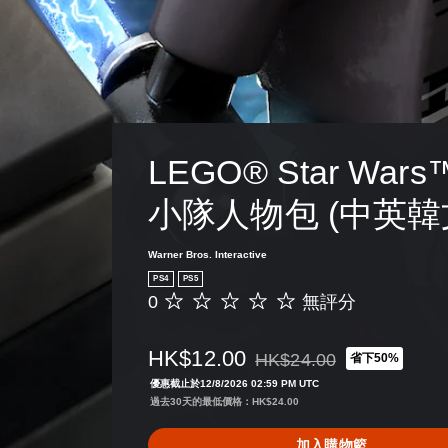
LEGO® Star Wars
小隊人物包 (中英韓
Warner Bros. Interactive
PS4
PS5
0
無評分
無
評
分
HK$12.00
HK$24.00
省下50%
折扣前原價為HK$24.00
優惠截止於12/8/2026 02:59 PM UTC
過去30天的最低價格：HK$24.00
加入購物籃