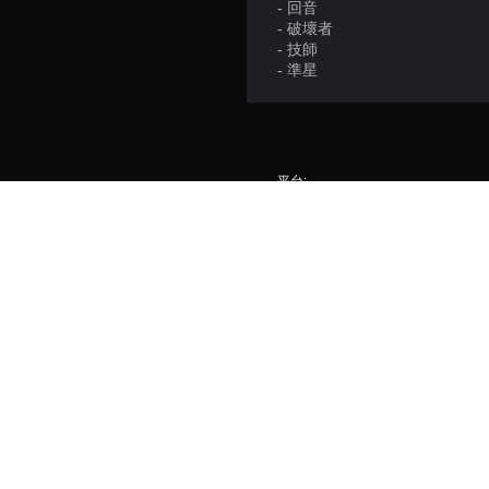
- 回音
- 破壞者
- 技師
- 準星
平台:
推出日:
發行商:
遊戲類型:
© 2022 The LEGO 