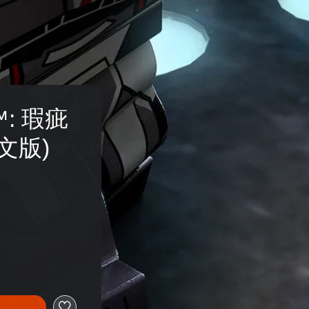
™: 瑕疵
文版)