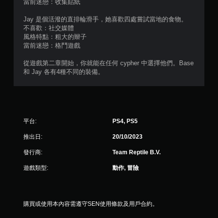
當前迷戀：收集貼紙
2
Jay 是個活潑的直排輪滑手，她喜歡四處嘗試當地的食物。
則
不喜歡：社交媒體
風格特點：粗大的辮子
評
當前迷戀：格鬥遊戲
分
從遊戲第二章開始，你就能在任何 cypher 中選擇他們。Base
和 Jay 各有4種不同的裝備。
平台:
PS4, PS5
推出日:
20/10/2023
發行商:
Team Reptile B.V.
遊戲類型:
動作, 冒險
購買或使用本內容需遵守SEN使用條款及用戶合約。