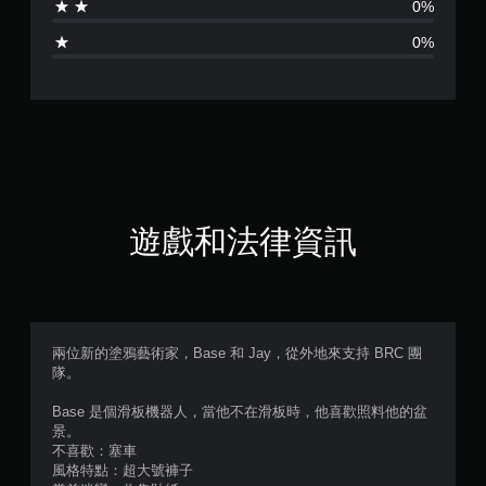
0%
4
0%
顆
星
（
滿
分
遊戲和法律資訊
5
顆
星
兩位新的塗鴉藝術家，Base 和 Jay，從外地來支持 BRC 團
隊。
）
Base 是個滑板機器人，當他不在滑板時，他喜歡照料他的盆
，
景。
不喜歡：塞車
共
風格特點：超大號褲子