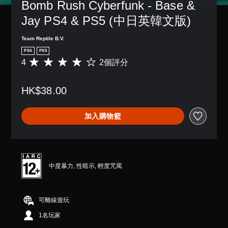
Bomb Rush Cyberfunk - Base & 
Jay PS4 & PS5 (中日英韓文版)
Team Reptile B.V.
PS4
PS5
4
2個評分
平
均
評
HK$38.00
分
為
4
加入購物籃
顆
星
（
滿
分
5
中度暴力, 性暗示, 輕度咒罵
顆
星
）
可離線遊玩
，
共
1名玩家
2
則