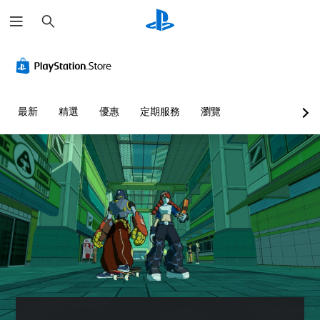
搜
尋
最新
精選
優惠
定期服務
瀏覽