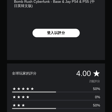
Bomb Rush Cyberfunk - Base & Jay PS4 & PS5 (中
日英韓文版)
登入以評分
平
4.00
全球玩家的評分
均
2個評分
50%
評
0%
分
50%
為