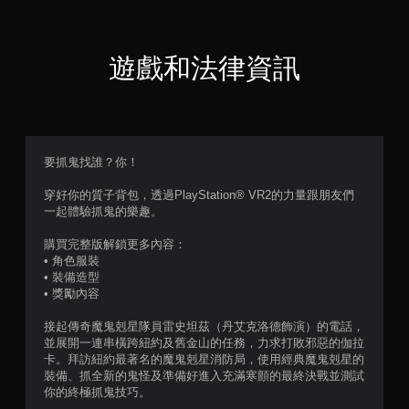
顆
星
遊戲和法律資訊
（
滿
分
要抓鬼找誰？你！
5
穿好你的質子背包，透過PlayStation® VR2的力量跟朋友們
一起體驗抓鬼的樂趣。
顆
購買完整版解鎖更多內容：
星
• 角色服裝
• 裝備造型
）
• 獎勵內容
，
接起傳奇魔鬼剋星隊員雷史坦茲（丹艾克洛德飾演）的電話，
並展開一連串橫跨紐約及舊金山的任務，力求打敗邪惡的伽拉
共
卡。拜訪紐約最著名的魔鬼剋星消防局，使用經典魔鬼剋星的
裝備、抓全新的鬼怪及準備好進入充滿寒顫的最終決戰並測試
8
你的終極抓鬼技巧。