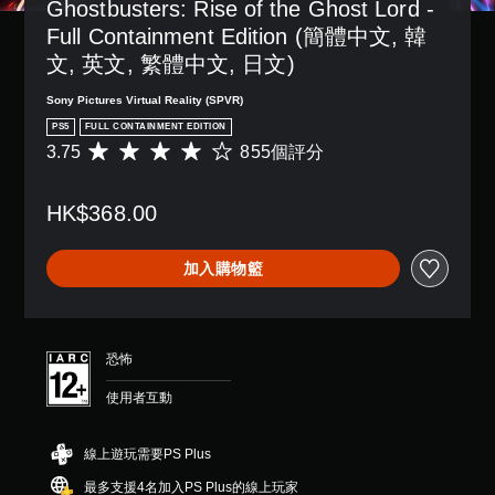
Ghostbusters: Rise of the Ghost Lord - 
Full Containment Edition (簡體中文, 韓
文, 英文, 繁體中文, 日文)
Sony Pictures Virtual Reality (SPVR)
PS5
FULL CONTAINMENT EDITION
3.75
855個評分
平
均
評
HK$368.00
分
為
3
加入購物籃
.
7
5
顆
星
恐怖
（
滿
使用者互動
分
5
顆
線上遊玩需要PS Plus
星
最多支援4名加入PS Plus的線上玩家
）