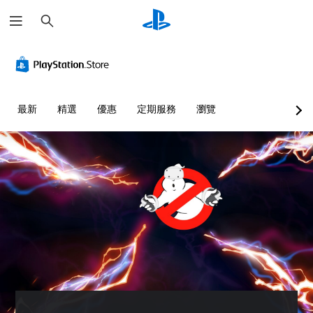
搜
尋
最新
精選
優惠
定期服務
瀏覽