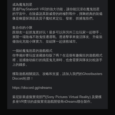
5
成為魔鬼剋星
透過PlayStation® VR2的強大功能，讓你能沉浸在魔鬼剋星
5
的宇宙中。在陰森詭異新威脅的終極對戰中，揮舞經典的裝備
像是幽靈探測器及質子魔杖來定位、發射、抓捕鬼怪們。
則
集合你的小隊
跟朋友一起抓鬼更好玩！最多可以與另外三位玩家一起聯手，
評
展開一場陰魂不散鬼怪遭遇戰。透過擊掌來復活隊友、升級裝
備強化充能小隊實力、並組隊一起拯救城市。
分
一個給魔鬼剋星的遊戲模式
你準備好要玩捉迷藏搶劫版了嗎？在這個有趣瘋狂的遊戲模式
裡，追捕搶劫銀行的搗蛋鬼兄弟時，也會需要與隊友比較誰手
上的錢多。
獲取遊戲相關資訊、攻略和支援，請加入我們的Ghostbusters
Discord社群！
https://discord.gg/ndreams
索尼影業虛擬實境部門(Sony Pictures Virtual Reality) 及榮獲
多座VR獎項的虛擬實境遊戲開發商nDreams聯合製作。