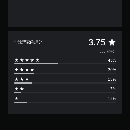
平
3.75
全球玩家的評分
均
855個評分
43%
評
20%
分
18%
為
7%
3
13%
.
7
5