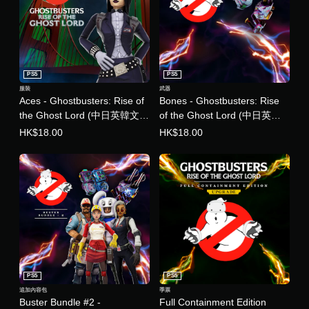
PS5
PS5
服裝
武器
Aces - Ghostbusters: Rise of
Bones - Ghostbusters: Rise
the Ghost Lord (中日英韓文
of the Ghost Lord (中日英韓
版)
文版)
HK$18.00
HK$18.00
PS5
PS5
追加內容包
季票
Buster Bundle #2 -
Full Containment Edition