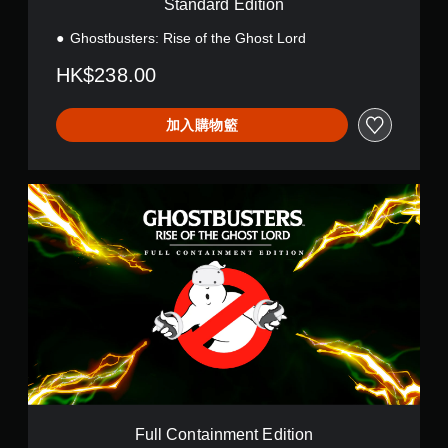
Standard Edition
n
Ghostbusters: Rise of the Ghost Lord
HK$238.00
加入購物籃
F
u
l
l
C
o
n
t
a
i
n
m
e
n
Full Containment Edition
t