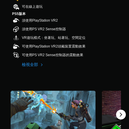
，
可在線上遊玩
共
PS5版本
8
5
須使用PlayStation VR2
5
須使用PS VR2 Sense控制器
則
評
VR遊玩模式：坐著玩、站著玩、空間定位
分
可使用PlayStation VR2頭戴裝置震動效果
可使用PS VR2 Sense控制器的震動效果
檢視全部