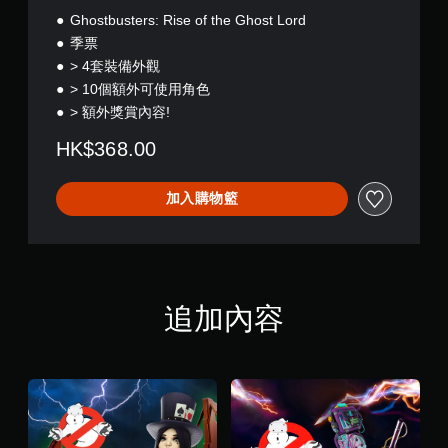
E
Ghostbusters: Rise of the Ghost Lord
d
季票
i
> 4套裝備外觀
t
i
> 10個額外可使用角色
o
> 額外獎賞內容!
n
HK$368.00
加入購物籃
追加內容