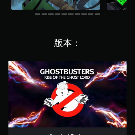
版本：
S
t
a
n
d
a
r
d
E
d
i
t
i
o