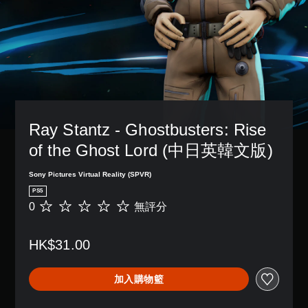
Ray Stantz - Ghostbusters: Rise 
of the Ghost Lord (中日英韓文版)
Sony Pictures Virtual Reality (SPVR)
PS5
0
無評分
無
評
分
HK$31.00
加入購物籃