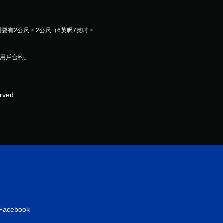
需要有2公尺 × 2公尺（6英呎7英吋 × 
及用戶合約。
erved.
Facebook