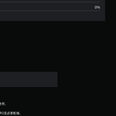
0%
童使用。
 VR2是必要配備。