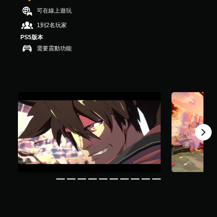
，
可在線上遊玩
共
7
1到2名玩家
.
PS5版本
5
需要震動功能
K
則
評
分