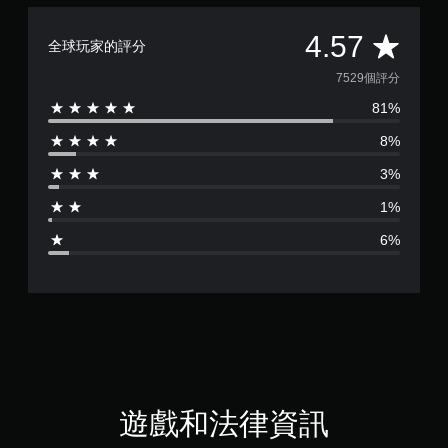
平
4.57
全球玩家的評分
均
7529個評分
81%
評
8%
分
3%
為
1%
4
6%
.
5
7
顆
星
遊戲和法律資訊