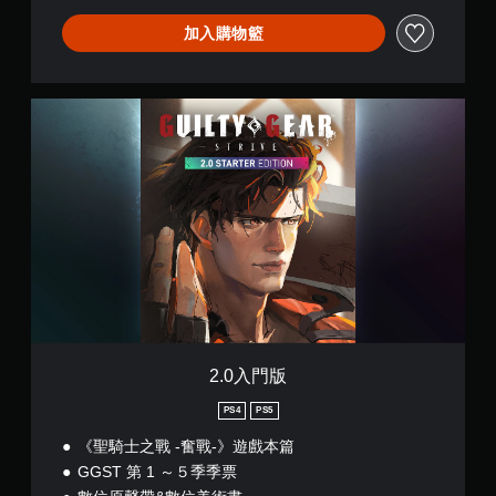
加入購物籃
2
.
0
入
門
版
2.0入門版
PS4
PS5
《聖騎士之戰 -奮戰-》遊戲本篇
GGST 第 1 ～５季季票