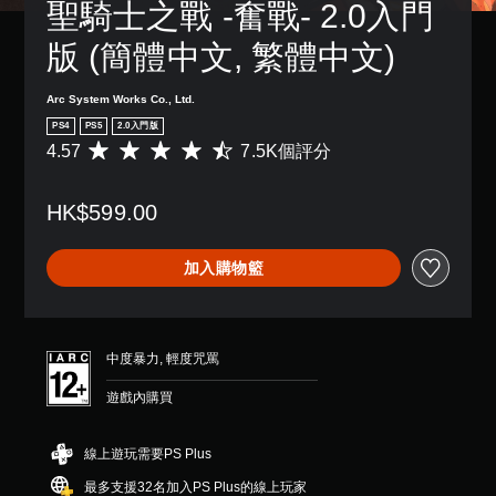
聖騎士之戰 -奮戰- 2.0入門
版 (簡體中文, 繁體中文)
Arc System Works Co., Ltd.
PS4
PS5
2.0入門版
4.57
7.5K個評分
平
均
評
HK$599.00
分
為
4
加入購物籃
.
5
7
顆
星
中度暴力, 輕度咒罵
（
滿
遊戲內購買
分
5
顆
線上遊玩需要PS Plus
星
最多支援32名加入PS Plus的線上玩家
）