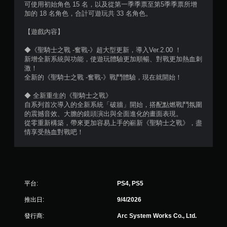
可使用初始角色 15 名，以及從第一季季票至第5季季票所增
加的 18 名角色，合計可遊玩共 33 名角色。
則
【遊戲內容】
評
◆《聖騎士之戰 -奮戰-》超大型更新，導入Ver.2.00 ！
分
新增全新系統與功能，使遊玩體驗更加順暢、對戰更加熱血刺
激！
全新的《聖騎士之戰 -奮戰-》戰鬥體驗，現在就開始！
◆ 全新重生的《聖騎士之戰》
自系列首次導入的全新系統「破牆」開始，搭配點燃戰鬥氛圍
的震撼音效、大膽的鏡頭演出與全面進化的畫面表現。
從零重新構築，帶來更加容易上手的嶄新《聖騎士之戰》，盡
情享受熱血對戰吧！
平台:
PS4, PS5
推出日:
9/4/2026
發行商:
Arc System Works Co., Ltd.