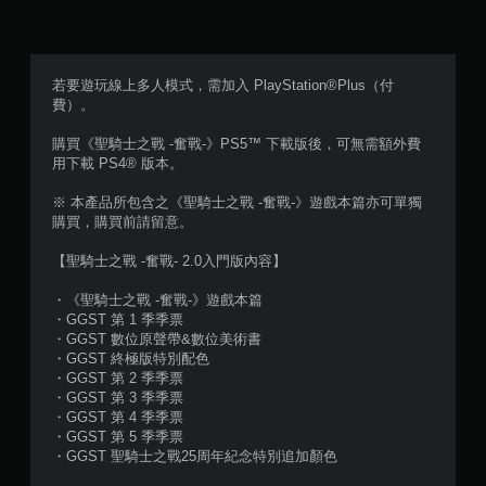
（
滿
分
若要遊玩線上多人模式，需加入 PlayStation®Plus（付
費）。
5
購買《聖騎士之戰 -奮戰-》PS5™ 下載版後，可無需額外費
顆
用下載 PS4® 版本。
星
※ 本產品所包含之《聖騎士之戰 -奮戰-》遊戲本篇亦可單獨
購買，購買前請留意。
）
【聖騎士之戰 -奮戰- 2.0入門版內容】
，
・《聖騎士之戰 -奮戰-》遊戲本篇
共
・GGST 第 1 季季票
・GGST 數位原聲帶&數位美術書
7
・GGST 終極版特別配色
・GGST 第 2 季季票
5
・GGST 第 3 季季票
・GGST 第 4 季季票
2
・GGST 第 5 季季票
・GGST 聖騎士之戰25周年紀念特別追加顏色
9