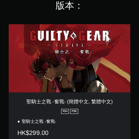
版本：
聖
騎
士
之
戰
-
奮
戰
-
(
簡
體
中
文
聖騎士之戰 -奮戰- (簡體中文, 繁體中文)
,
繁
PS4
PS5
體
聖騎士之戰 -奮戰-
中
文
HK$299.00
)