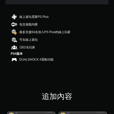
4
顆
星
（
線上遊玩需要PS Plus
滿
包含遊戲內購
分
5
最多支援64名加入PS Plus的線上玩家
顆
星
可在線上遊玩
）
1到2名玩家
，
共
PS4版本
4
DUALSHOCK 4震動功能
.
3
K
則
評
分
追加內容