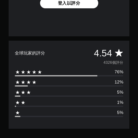
登入以評分
平
4.54
全球玩家的評分
均
4326個評分
76%
評
12%
分
5%
為
1%
4
5%
.
5