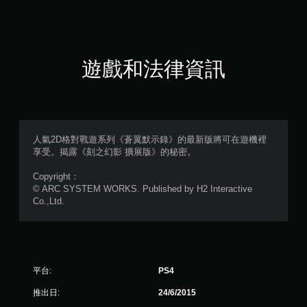
4
顆
星
遊戲和法律資訊
（
滿
分
人氣2D格對戰遊系列《蒼翼默示錄》的最新版將可在遊機裡
享受。揭露《刻之幻影 擴展版》的秘密。
5
Copyright：
顆
© ARC SYSTEM WORKS. Published by H2 Interactive
Co.,Ltd.
星
）
，
平台:
PS4
共
推出日:
24/6/2015