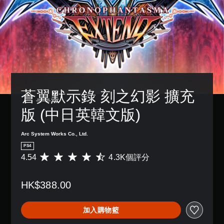
蒼翼默示錄 刻之幻影 擴充
版 (中日英韓文版)
Arc System Works Co., Ltd.
PS4
4.54
4.3K個評分
平
均
評
HK$388.00
分
為
4
加入購物籃
.
5