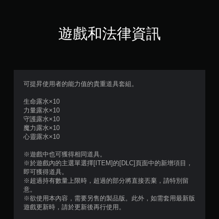
遊戲和法律資訊
可提昇使用者的能力值的貴重道具套組。
生命露水×10
力量露水×10
守護露水×10
魔力露水×10
心靈露水×10
※遊戲中也可獲得相同道具。
※於遊戲內的主選單選擇[ITEM]的[DLC]頁面中的新增項目，
即可獲得道具。
※超過持有數量上限時，超過的部分將直接丟棄，請特別留
意。
※欲使用本內容，需要另售的製品版。此外，如需套用最新版
遊戲更新時，請於更新後再行使用。