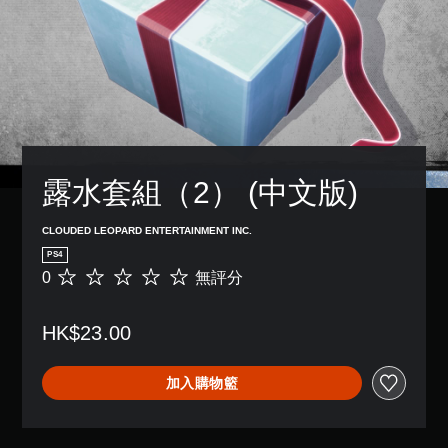
露水套組（2） (中文版)
CLOUDED LEOPARD ENTERTAINMENT INC.
PS4
0
無評分
無
評
分
HK$23.00
加入購物籃