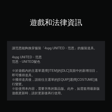
（
滿
分
遊戲和法律資訊
5
顆
星
讓范恩能夠換穿服裝「4spg UNITED・范恩」的服裝道具。
）
4spg UNITED・范恩
范恩・UNITED髮色
，
※於遊戲內的主選單選擇[ITEM]的[DLC]頁面中的新增項目，
共
即可獲得道具。
※獲得道具後，請前往主選單的[EQUIP]選擇[COSTUME]進
1
行變更。
※欲使用本內容，需要另售的製品版。此外，如需套用最新版
則
遊戲更新時，請於更新後再行使用。
評