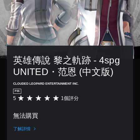
英雄傳說 黎之軌跡 - 4spg 
UNITED・范恩 (中文版)
CLOUDED LEOPARD ENTERTAINMENT INC.
PS5
5
1個評分
平
均
評
無法購買
分
為
5
了解詳情
顆
星