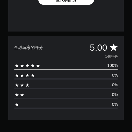
平
5.00
全球玩家的評分
均
1個評分
100%
評
0%
分
0%
為
0%
1
0%
顆
星