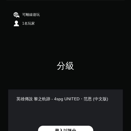
（
滿
分
可離線遊玩
5
1名玩家
顆
星
）
，
共
1
則
評
分級
分
英雄傳說 黎之軌跡 - 4spg UNITED・范恩 (中文版)
登入以評分