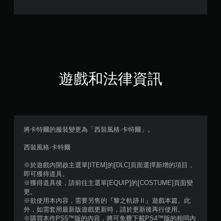
顆
星
（
滿
分
遊戲和法律資訊
5
顆
星
將卡特爾的服裝變更為「西裝風格·卡特爾」。
）
西裝風格·卡特爾
，
※於遊戲內開啟主選單[ITEM]的[DLC]頁面選擇新增的項目，
即可獲得道具。
共
※獲得道具後，請前往主選單[EQUIP]的[COSTUME]頁面變
更。
1
※欲使用本內容，需要另售的『黎之軌跡Ⅱ』遊戲本篇。此
外，如需套用最新版遊戲更新時，請於更新後再行使用。
則
※購買本作PS5™版的內容，將可免費下載PS4™版的相同內