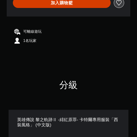
加入購物籃
顆
星
（
滿
分
5
可離線遊玩
顆
1名玩家
星
）
，
共
1
則
評
分
分級
英雄傳說 黎之軌跡Ⅱ -緋紅原罪- 卡特爾專用服裝「西
裝風格」 (中文版)