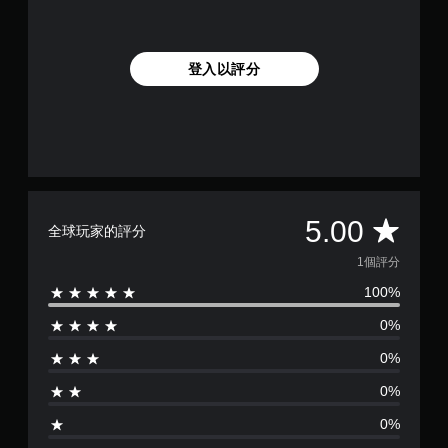
登入以評分
平
5.00
全球玩家的評分
均
1個評分
100%
評
0%
分
0%
為
0%
1
0%