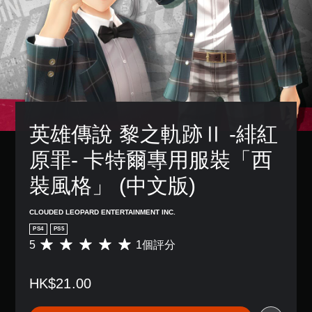
英雄傳說 黎之軌跡Ⅱ -緋紅
原罪- 卡特爾專用服裝「西
裝風格」 (中文版)
CLOUDED LEOPARD ENTERTAINMENT INC.
PS4
PS5
5
1個評分
平
均
評
HK$21.00
分
為
5