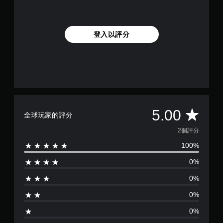
登入以評分
平
5.00
全球玩家的評分
均
2個評分
100%
評
0%
分
0%
為
0%
5
0%