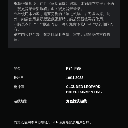
※獲得道具後，前往《童話庭園》選單「馬爾鐸克支援」中的
評
「變更背景音樂服務」即可變更背景音樂。
※欲使用本內容，需要另售的『黎之軌跡Ⅱ』遊戲本篇。此
分
外，如需套用最新版遊戲更新時，請於更新後再行使用。
※購買本作PS5™版的內容，將可免費下載PS4™版的相同內
容。
※本內容包含於「黎之軌跡Ⅱ季票」當中。請留意勿重複購
買。
平台:
PS4, PS5
推出日:
16/11/2022
發行商:
CLOUDED LEOPARD
ENTERTAINMENT INC.
遊戲類型:
角色扮演遊戲
購買或使用本內容需遵守SEN使用條款及用戶合約。