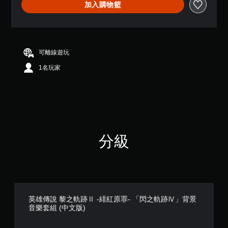
加入購物籃
顆
星
（
滿
分
5
可離線遊玩
顆
1名玩家
星
）
，
共
2
則
評
分
分級
英雄傳說 黎之軌跡Ⅱ -緋紅原罪- 「閃之軌跡Ⅳ」背景
音樂套組 (中文版)