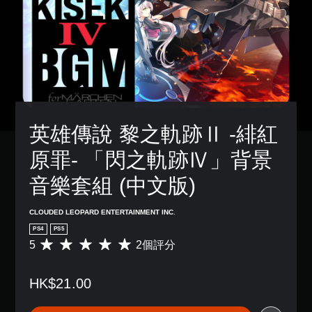
英雄傳說 黎之軌跡Ⅱ -緋紅
原罪- 「閃之軌跡Ⅳ」背景
音樂套組 (中文版)
CLOUDED LEOPARD ENTERTAINMENT INC.
PS4
PS5
5
2個評分
平
均
評
HK$21.00
分
為
5