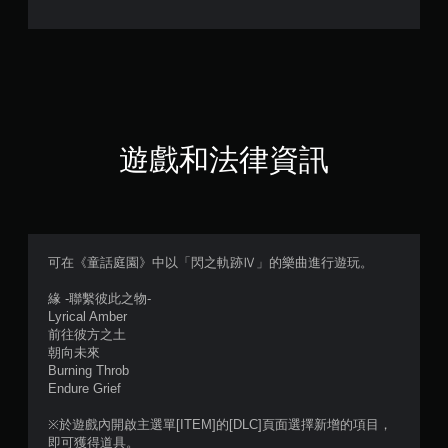
顆
星
（
滿
分
遊戲和法律資訊
5
顆
星
可在《童話庭園》中以「閃之軌跡Ⅳ」的樂曲進行遊玩。
）
緣 -聯繫彼此之物-
Lyrical Amber
，
前往彼方之土
朝向未來
共
Burning Throb
Endure Grief
2
※於遊戲內開啟主選單[ITEM]的[DLC]頁面選擇新增的項目，
則
即可獲得道具。