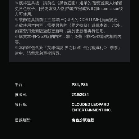
2
※獲得道具後，請前往《黑色庭園》選單的[變更虛擬人物]變
更角色棋子。[變更虛擬人物]功能在完成第Ⅱ部Intermisson後
則
方可使用。
※裝飾道具請前往主選單[EQUIP]的[COSTUME]頁面變更。
評
※欲使用本內容，需要另售的《界之軌跡》遊戲本篇。此外，
如需套用最新版遊戲更新時，請於更新後再行使用。
分
※購買本作PS5®版的內容，將可免費下載PS4®版的相同內
容。
※本內容包含於「英雄傳說 界之軌跡 -告別塞姆利亞- 季票」
當中。請留意勿重複購買。
平台:
PS4, PS5
推出日:
2/10/2024
發行商:
CLOUDED LEOPARD
ENTERTAINMENT INC.
遊戲類型:
角色扮演遊戲