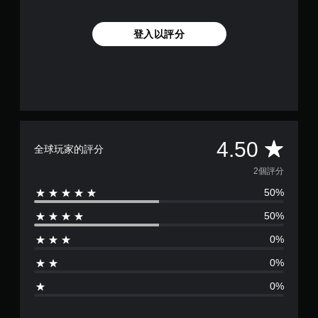
登入以評分
平
4.50
全球玩家的評分
均
2個評分
50%
評
50%
分
0%
為
0%
4
0%
.