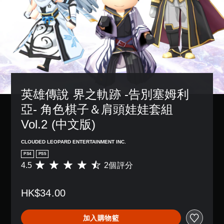
英雄傳說 界之軌跡 -告別塞姆利
亞- 角色棋子＆肩頭娃娃套組
Vol.2 (中文版)
CLOUDED LEOPARD ENTERTAINMENT INC.
PS4
PS5
4.5
2個評分
平
均
評
HK$34.00
分
為
4
加入購物籃
.