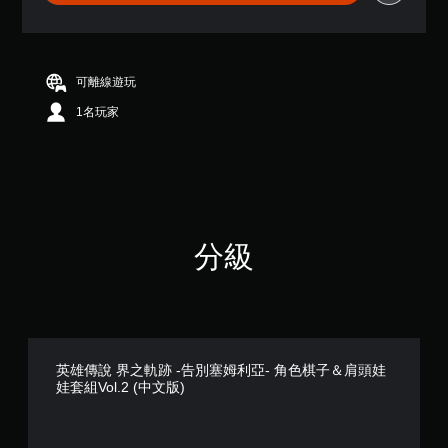
5
顆
星
（
滿
可離線遊玩
分
1名玩家
5
顆
星
）
，
共
2
則
分級
評
分
英雄傳說 界之軌跡 -告別塞姆利亞- 角色棋子＆肩頭娃
娃套組Vol.2 (中文版)