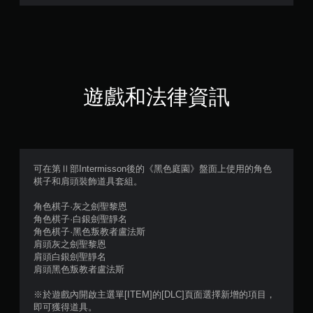
5
顆
星
（
遊戲和法律資訊
滿
分
5
可在第Ⅱ部Intermisson後的《黑色庭園》盤面上使用的角色
棋子和肩頭裝飾道具套組。
顆
角色棋子·灰之劍聖黎恩
星
角色棋子·白銀劍聖靜名
角色棋子·黑色叛教者盧法斯
）
肩頭灰之劍聖黎恩
肩頭白銀劍聖靜名
，
肩頭黑色叛教者盧法斯
共
※於遊戲內開啟主選單[ITEM]的[DLC]頁面選擇新增的項目，
即可獲得道具。