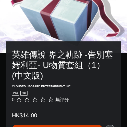
英雄傳說 界之軌跡 -告別塞
姆利亞- U物質套組（1） 
(中文版)
CLOUDED LEOPARD ENTERTAINMENT INC.
PS4
PS5
0
無評分
無
評
分
HK$14.00