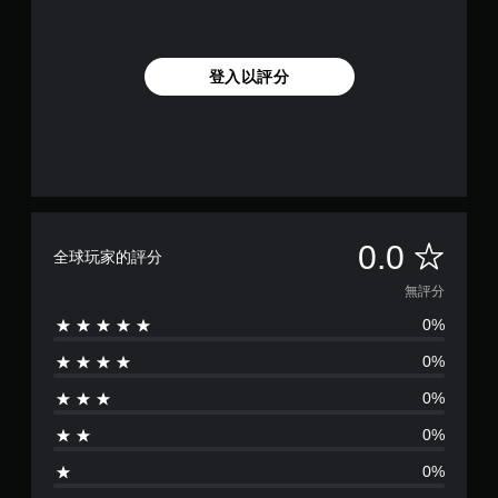
登入以評分
無
0.0
全球玩家的評分
評
無評分
0%
分
0%
0%
0%
0%