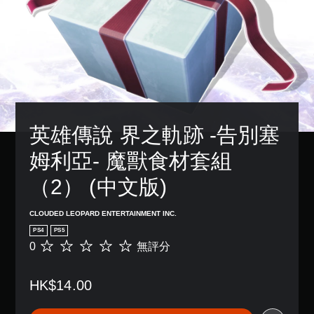
英雄傳說 界之軌跡 -告別塞
姆利亞- 魔獸食材套組
（2） (中文版)
CLOUDED LEOPARD ENTERTAINMENT INC.
PS4
PS5
0
無評分
無
評
分
HK$14.00