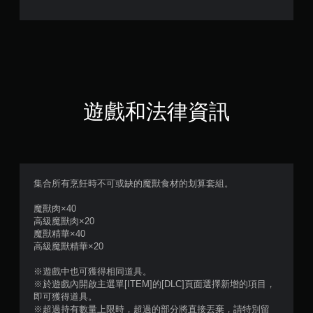
遊戲和法律資訊
集合所有烹飪時不可或缺的魔獸食材的划算套組。
魔獸肉×40
高級魔獸肉×20
魔獸精華×40
高級魔獸精華×20
※遊戲中也可獲得相同道具。
※於遊戲內開啟主選單[ITEM]的[DLC]頁面選擇新增的項目，
即可獲得道具。
※超過持有數量上限時，超過的部分將直接丟棄，請特別留