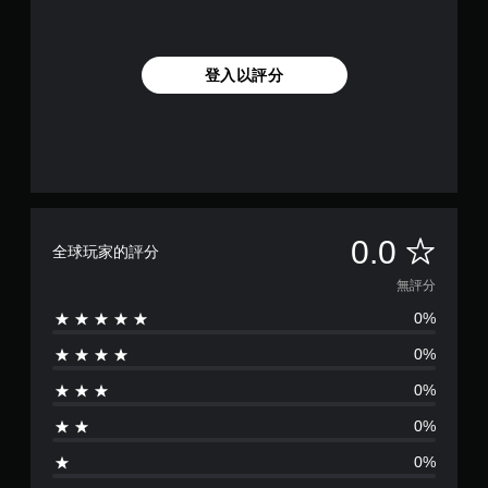
登入以評分
無
0.0
全球玩家的評分
評
無評分
0%
分
0%
0%
0%
0%