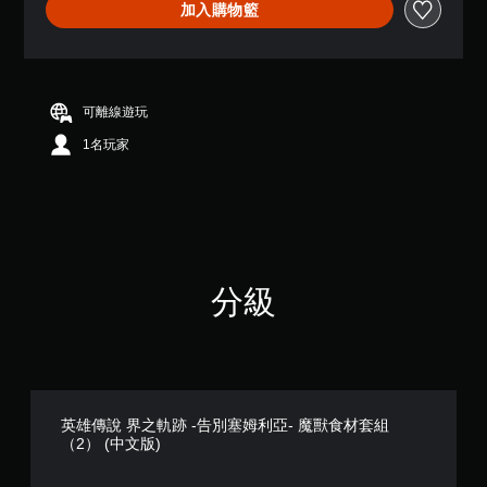
加入購物籃
可離線遊玩
1名玩家
分級
英雄傳說 界之軌跡 -告別塞姆利亞- 魔獸食材套組
（2） (中文版)