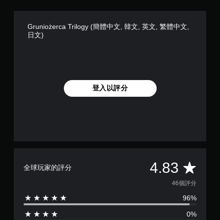
Gruniożerca Trilogy (簡體中文, 韓文, 英文, 繁體中文,
日文)
登入以評分
平
4.83
全球玩家的評分
均
46個評分
96%
評
0%