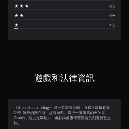
分
0%
為
0%
4
4%
.
8
3
顆
星
遊戲和法律資訊
（
滿
分
《Gruniożerca Trilogy》是一款重製合輯，收錄三款最初於
NES 發行的獨立復古益智遊戲。操控一隻飢餓的天竺鼠
5
Grunio，踏上充滿魅力、幽默與像素懷舊風情的創意挑戰之
旅。
顆