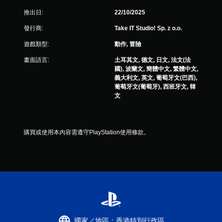
推出日:
22/10/2025
發行商:
Take IT Studio! Sp. z o.o.
遊戲類型:
動作, 冒險
畫面語言:
土耳其文, 德文, 日文, 法文(法
國), 波蘭文, 簡體中文, 繁體中文,
義大利文, 英文, 葡萄牙文(巴西),
葡萄牙文(葡萄牙), 西班牙文, 韓
文
購買或使用本內容需遵守PlayStation使用條款。
國家／地區：香港特別行政區