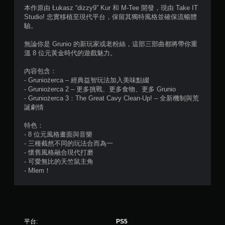
本作原由 Łukasz “dizzy9” Kur 和 M-Tee 開發，現由 Take IT
星
Studio! 忠實移植至現代平台，保留其獨特風格並確保流暢體
驗。
）
無論你是 Grunio 的新玩家或老粉絲，這部三部曲都將帶你重
，
溫 8 位元黃金時代的遊戲魅力。
共
內容包含：
- Gruniożerca – 經典益智玩法加入美味點綴
4
- Gruniożerca 2 – 更多挑戰、更多食物、更多 Grunio
- Gruniożerca 3：The Great Cavy Clean-Up! – 全新機制與荒
6
誕劇情
則
特色：
- 8 位元風格畫面與音樂
- 三種截然不同的玩法合而為一
評
- 懷舊風格融合現代打磨
- 可愛無比的天竺鼠主角
分
- Mlem！
平台:
PS5