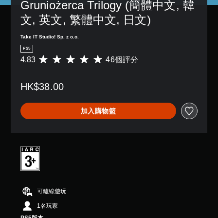
Gruniożerca Trilogy (簡體中文, 韓
文, 英文, 繁體中文, 日文)
Take IT Studio! Sp. z o.o.
PS5
4.83
46個評分
平
均
評
HK$38.00
分
為
4
加入購物籃
.
8
3
顆
星
（
滿
分
5
可離線遊玩
顆
星
1名玩家
）
，