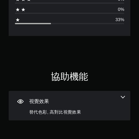
為
0%
3
33%
.
6
7
顆
星
協助機能
（
滿
視覺效果
分
替代色彩, 高對比視覺效果
5
顆