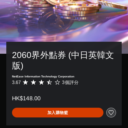
變
更
重
要
的
顏
色
，
更
輕
2060界外點券 (中日英韓文
易
地
版)
進
行
NetEase Information Technology Corporation
分
3.67
3個評分
辨
平
。
均
評
HK$148.00
分
高
為
對
3
比
加入購物籃
.
視
6
覺
7