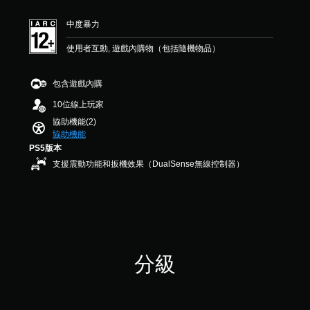
顆
效
星
果
中度暴力
（
在
滿
環
使用者互動, 遊戲內購物（包括隨機物品）
分
境
5
中
顆
包含遊戲內購
更
星
容
）
10位線上玩家
易
，
看
協助機能(2)
共
到
協助機能
3
角
PS5版本
則
色
支援震動功能和扳機效果（DualSense無線控制器）
評
、
分
敵
人
、
項
目
和
分級
互
動
對
象
。