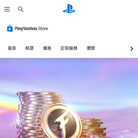
搜
尋
替
代
色
彩
您
最新
精選
優惠
定期服務
瀏覽
無
須
依
賴
顏
色
來
遊
玩
遊
戲
，
或
是
可
透
過