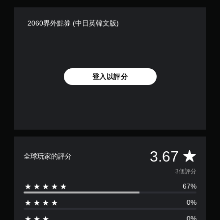
2060界外點券 (中日英韓文版)
登入以評分
平
3.67
全球玩家的評分
均
3個評分
67%
評
0%
分
0%