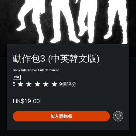
動作包3 (中英韓文版)
Sony Interactive Entertainment
PS4
5
9個評分
平
均
評
HK$19.00
分
為
5
加入購物籃
顆
星
（
滿