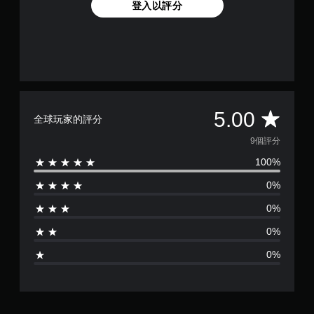
登入以評分
平
5.00
全球玩家的評分
均
9個評分
100%
評
0%
分
0%
為
0%
5
0%
顆
星