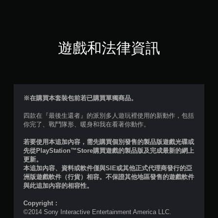
（
滿
分
遊戲和法律資訊
5
顆
星
※在購買本套裝包前若已購買單獨商品。
）
四款在『最後生還者』的派別多人遊玩裡使用的新動作，包括
你完了、戰鬥隊形、暖身和我在看著你動作。
，
若要使用本追加內容，需先購買個別發售的製品版遊戲光碟或
共
先從PlayStation™Store購買遊戲的製品版及完成最新的網上
更新。
9
本追加內容、資料或軟件僅與SIE或其他正式代理商發行的亞
洲版遊戲軟件（行貨）相容。不保證其他地區發售的遊戲軟件
則
與此追加內容的相容性。
評
Copyright：
©2014 Sony Interactive Entertainment America LLC.