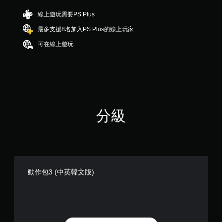
分
5
線上遊玩需要PS Plus
顆
最多支援8名加入PS Plus的線上玩家
星
）
可在線上遊玩
，
共
9
則
評
分
分級
動作包3 (中英韓文版)