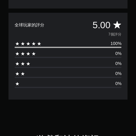
平
5.00
全球玩家的評分
均
7個評分
100%
評
0%
分
0%
為
0%
5
0%
顆
星
（
滿