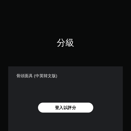
分
5
顆
星
）
，
共
分級
7
則
評
分
骨頭面具 (中英韓文版)
登入以評分