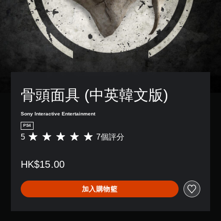
骨頭面具 (中英韓文版)
Sony Interactive Entertainment
PS4
5
7個評分
平
均
評
HK$15.00
分
為
5
加入購物籃
顆
星
（
滿