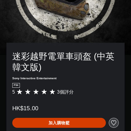
迷彩越野電單車頭盔 (中英
韓文版)
Sony Interactive Entertainment
PS4
5
3個評分
平
均
評
HK$15.00
分
為
5
加入購物籃
顆
星