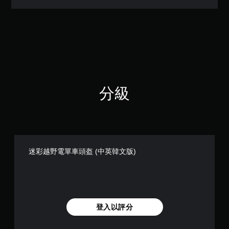
（
滿
分
5
顆
星
）
，
共
分級
3
則
評
分
迷彩越野電單車頭盔 (中英韓文版)
登入以評分