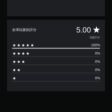
平
5.00
全球玩家的評分
均
3個評分
100%
評
0%
分
0%
為
0%
5
0%
顆
星
（