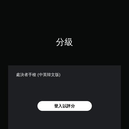
星
（
滿
分
5
顆
星
分級
）
，
共
4
9
則
評
處決者手槍 (中英韓文版)
分
登入以評分