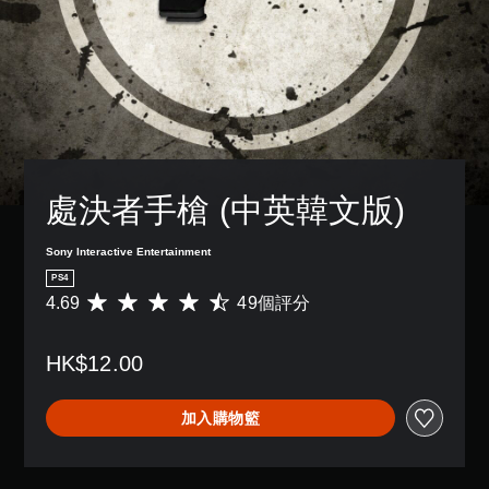
處決者手槍 (中英韓文版)
Sony Interactive Entertainment
PS4
4.69
49個評分
平
均
評
HK$12.00
分
為
4
加入購物籃
.
6
9
顆