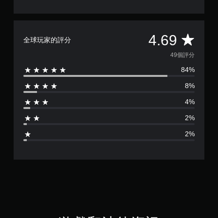
平
4.69
全球玩家的評分
均
49個評分
84%
評
8%
分
4%
為
2%
4
2%
.
6
9
顆