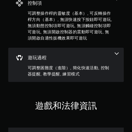
9
控制項
即
記
可
3
錄
可調整操作桿的靈敏度（基本）, 可反轉操作
遊
結
桿方向（基本）, 無須快速按下按鈕即可遊玩,
則
玩
果
無須動態控制項即可遊玩, 無須觸碰控制項即
的
您
環
評
可遊玩, 無須開啟控制器的震動即可遊玩, 無
無
境
須開啟自適性扳機效果即可遊玩
需
，
分
使
以
用
便
觸
遊玩過程
練
碰
習
控
可調整困難度（進階）, 簡化快速活動, 控制
如
制
何
器提醒, 教學提醒, 練習模式
項
遊
，
玩
即
。
可
遊
玩
遊戲和法律資訊
遊
戲
。