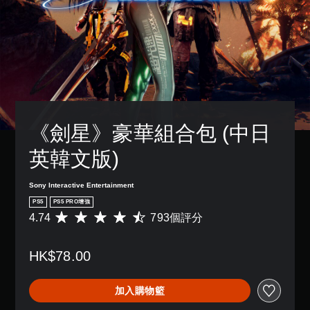
操
字
單
獨
變
作
幕
聲
啟
更
桿
。
動
道
重
靈
多
要
敏
您
項
的
清
度
可
輔
顏
晰
的
以
助
色
選
設
翻
功
，
項
定
譯
能
更
。
各
字
，
輕
《劍星》豪華組合包 (中日
喇
幕
來
易
叭
可
協
地
翻
的
英韓文版)
助
反
進
譯
聲
您
轉
行
字
音
遊
Sony Interactive Entertainment
分
幕
操
輸
玩
辨
的
作
出
PS5
PS5 PRO增強
遊
。
呈
，
桿
4.74
793個評分
平
戲
現
使
方
均
。
方
其
向
評
高
式
一
HK$78.00
分
（
對
使
致
簡
為
基
比
其
。
化
4
本
視
更
加入購物籃
快
.
）
覺
輕
7
速
3