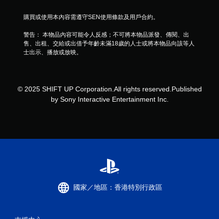
震
購買或使用本內容需遵守SEN使用條款及用戶合約。
動
/
警告： 本物品內容可能令人反感；不可將本物品派發、傳閱、出
觸
售、出租、交給或出借予年齡未滿18歲的人士或將本物品向該等人
覺
士出示、播放或放映。
回
饋
的
情
況
© 2025 SHIFT UP Corporation.All rights reserved.Published
下
by Sony Interactive Entertainment Inc.
，
遊
玩
遊
戲
。
無
須
國家／地區：香港特別行政區
開
啟
自