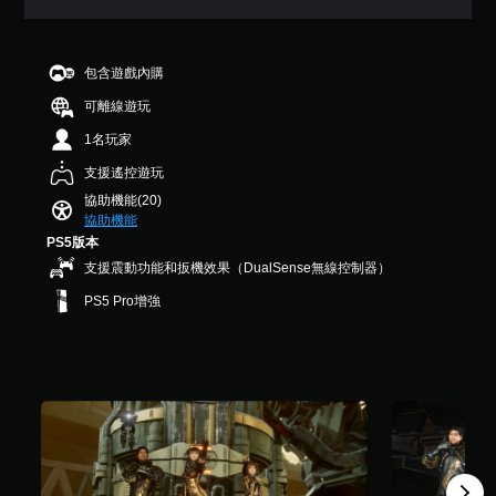
鬆
效
系
4
活
D
易
果
統
顆
動
音
讀
提
星
在
。
效
您
供
（
包含遊戲內購
環
可
一
滿
您
境
以
可離線遊玩
些
分
可
中
降
反
5
以
更
1名玩家
低
轉
顆
設
容
快
操
星
定
支援遙控遊玩
易
速
作
）
聲
看
協助機能(20)
活
桿
，
音
到
協助機能
動
的
共
輸
角
PS5版本
（
選
7
出
色
您
項
支援震動功能和扳機效果（DualSense無線控制器）
9
，
、
必
。
3
以
敵
PS5 Pro增強
須
則
便
人
在
評
享
、
無
時
分
受
項
須
間
環
目
快
限
繞
和
速
制
音
互
內
按
效
動
做
下
。
對
出
按
象
符
。
鈕