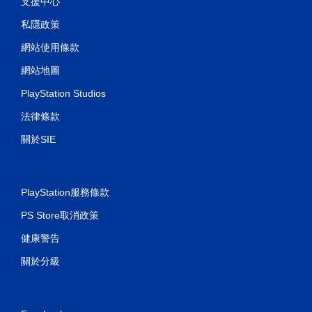
支援中心
適
性
私隱政策
扳
機
網站使用條款
效
網站地圖
果
即
PlayStation Studios
可
遊
法律條款
玩
關於SIE
您
可
以
在
PlayStation服務條款
不
開
PS Store取消政策
啟
扳
健康警告
機
自
關於分級
適
應
阻
力