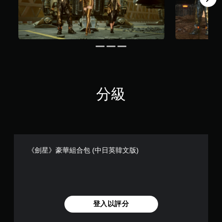
合
即
螢
可
視
幕
遊
提
覺
玩
示
舒
的
適
您
動
無
度
作
需
（
）
快
基
的
速
分級
本
挑
或
）
戰
在
等
您
時
級
可
間
。
以
限
在
制
遊
內
《劍星》豪華組合包 (中日英韓文版)
控
玩
按
制
過
下
器
程
按
提
中
鈕
醒
，
，
不
即
登入以評分
您
使
可
可
用
遊
隨