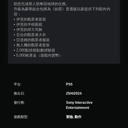
無
助您完成替人類奪回地球的任務。
須
升級為豪華組合包將為《劍星》普通版玩家提供下列額外內
開
容：
啟
• 伊芙的觀星者套裝
控
• 伊芙的半框眼鏡
制
• 伊芙的肆方耳飾
器
• 百合的觀星者大衣
• 亞達姆的觀星者服裝
的
• 無人機的觀星者套裝
震
• 2,000點技能點數經驗值
動
• 5,000枚黃金（遊戲內貨幣）
即
可
遊
玩
您
平台:
PS5
可
以
推出日:
25/4/2024
在
不
發行商:
Sony Interactive
開
Entertainment
啟
遊戲類型:
冒險, 動作
控
制
器