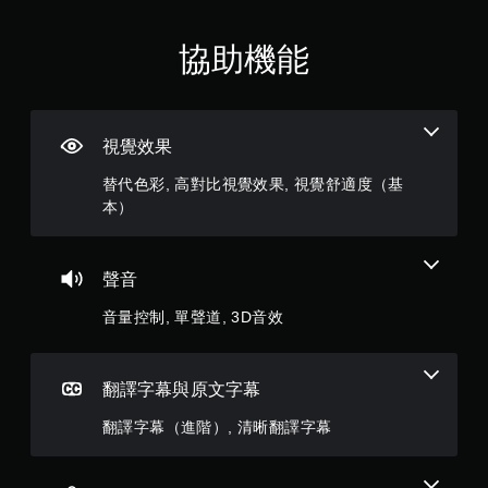
顆
無
過
需
程
星
使
的
協助機能
用
教
（
動
學
態
資
控
滿
訊
制
視覺效果
。
項
分
即
替代色彩, 高對比視覺效果, 視覺舒適度（基
練
可
5
本）
遊
習
玩
模
顆
遊
式
戲
聲音
星
您
。
可
音量控制, 單聲道, 3D音效
）
在
無
遊
，
須
戲
中
翻譯字幕與原文字幕
觸
共
存
碰
翻譯字幕（進階）, 清晰翻譯字幕
取
控
7
一
制
個
項
不