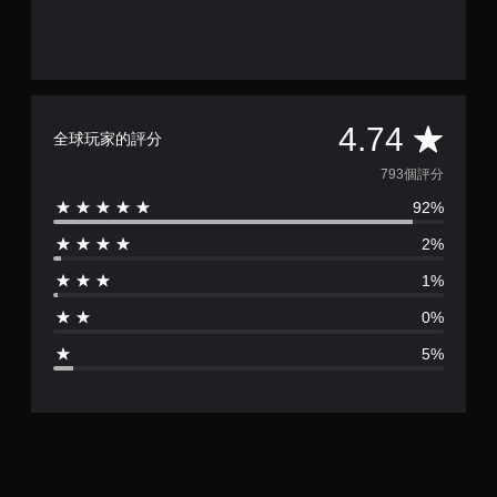
可
玩
時
能
遊
查
導
戲
看
致
和
遊
視
前
戲
覺
往
的
平
4.74
不
選
全球玩家的評分
控
適
單
制
均
793個評分
的
。
項
攝
。
92%
評
影
無
機
2%
分
須
教
動
動
學
作
1%
為
態
提
和
0%
效
控
醒
4
果
制
您
5%
來
項
可
.
游
即
隨
玩
可
時
7
遊
查
遊
戲
看
玩
4
。
遊
您
玩