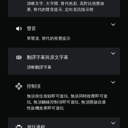
效
時
清晰文字, 大字體, 替代色彩, 高對比視覺效
效
暫
果
果, 替代的聲音提示, 定向音訊指示燈
果
停
在
即
遊
環
可
戲
境
（
遊
聲音
中
僅
玩
更
限
單聲道, 替代的視覺提示
容
您
離
易
可
線
看
以
遊
到
在
翻譯字幕與原文字幕
玩
角
不
）
色
開
清晰翻譯字幕
。
、
啟
敵
扳
人
手
機
、
控制項
自
動
項
適
保
無須按住按鈕即可遊玩, 無須同時按壓即可遊
目
應
存
和
阻
玩, 無須觸碰控制項即可遊玩, 無須開啟自適
資
互
力
性扳機效果即可遊玩
料
動
的
對
您
情
象
可
況
遊玩過程
。
以
下