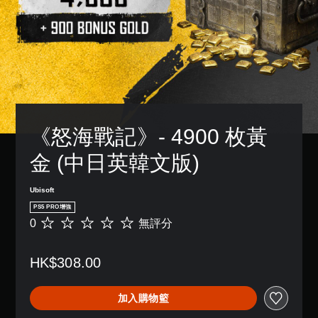
讀
下
天
方
。
的
。
控
式
替
情
制
使
代
況
其
器
快
的
下
更
提
速
，
視
輕
醒
聊
遊
覺
鬆
天
玩
您
易
提
遊
可
讀
您
示
戲
隨
。
可
《怒海戰記》- 4900 枚黃
透
和
時
傳
過
前
查
送
金 (中日英韓文版)
大
聲
往
看
或
音
字
選
遊
接
或
單
戲
體
Ubisoft
收
控
。
的
預
選
PS5 PRO增強
制
控
設
單
0
無評分
無
器
制
的
和
無
評
的
項
字
抬
須
分
震
。
詞
頭
HK$308.00
同
動
、
顯
，
時
片
示
教
也
按
語
器
加入購物籃
學
能
壓
或
(
提
傳