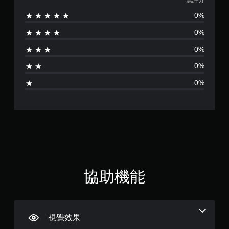
評
無評分
用
玩
變
觸
0%
。
分
更
碰
重
控
0%
要
制
暫
的
項
0%
停
顏
，
遊
色
即
0%
戲
，
可
更
0%
您
遊
輕
可
玩
易
在
遊
地
遊
戲
進
玩
。
行
過
分
程
無
辨
或
須
。
動
開
畫
協助機能
啟
播
高
放
自
對
期
適
比
間
性
視
，
扳
視覺效果
覺
隨
機