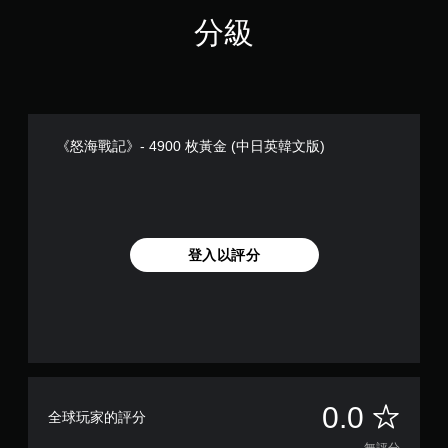
。
可
和
分級
在
前
遊
往
替
戲
選
代
中
單
色
存
。
彩
取
一
您
《怒海戰記》- 4900 枚黃金 (中日英韓文版)
無
個
無
須
不
須
記
觸
依
錄
賴
碰
結
顏
控
果
色
制
登入以評分
的
來
項
環
遊
即
境
玩
可
，
遊
遊
以
戲
玩
便
，
練
或
您
習
是
無
如
無
0.0
可
需
全球玩家的評分
何
透
使
遊
過