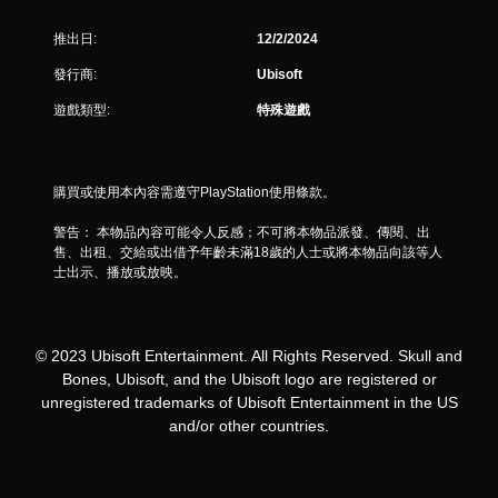
達
音
推出日:
12/2/2024
訊
資
發行商:
Ubisoft
料
遊戲類型:
特殊遊戲
。
定
向
購買或使用本內容需遵守PlayStation使用條款。
音
訊
警告： 本物品內容可能令人反感；不可將本物品派發、傳閱、出
指
售、出租、交給或出借予年齡未滿18歲的人士或將本物品向該等人
士出示、播放或放映。
示
燈
其
他
© 2023 Ubisoft Entertainment. All Rights Reserved. Skull and
視
Bones, Ubisoft, and the Ubisoft logo are registered or
覺
unregistered trademarks of Ubisoft Entertainment in the US
資
訊
and/or other countries.
可
協
助