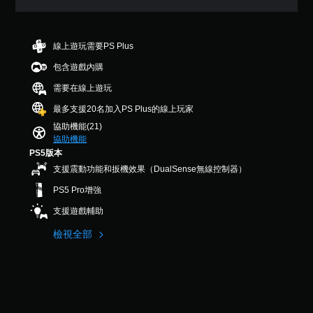
即
圖
H
達
醒
可
示
U
視
您
，
遊
D
覺
可
以
)
玩
資
線上遊玩需要PS Plus
隨
便
文
料
您
時
更
字
包含遊戲內購
。
無
查
輕
會
需
需要在線上遊玩
看
鬆
使
同
遊
地
用
最多支援20名加入PS Plus的線上玩家
時
玩
與
較
按
協助機能(21)
過
其
大
下
協助機能
程
他
的
或
的
玩
PS5版本
字
按
教
家
體
支援震動功能和扳機效果（DualSense無線控制器）
住
學
進
來
多
資
行
PS5 Pro增強
顯
個
訊
溝
示
按
支援遊戲輔助
。
通
，
鈕
。
使
檢視全部
，
其
練
即
更
可
習
輕
遊
模
鬆
玩
式
易
遊
讀
您
戲