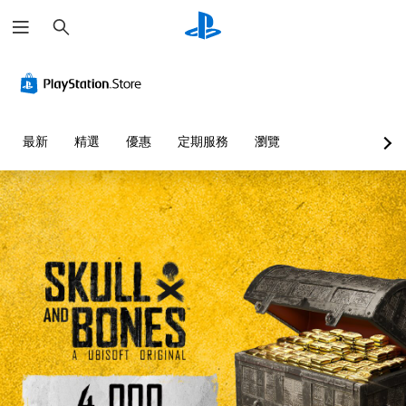
搜
尋
清
單
清
無
可
語
晰
聲
晰
須
跳
音
文
道
翻
按
過
文
字
譯
住
的
字
您
字
按
謎
互
可
選
最新
精選
優惠
定期服務
瀏覽
幕
鈕
題
轉
以
單
設
即
（
和
翻
您
定
抬
可
文
譯
可
各
頭
遊
字
字
以
喇
顯
幕
玩
略
）
叭
示
的
過
您
可
的
器
呈
單
可
為
聲
(
現
一
以
您
音
H
方
謎
在
大
輸
U
式
題
不
聲
出
D
使
或
按
朗
，
)
其
謎
住
讀
使
文
更
題
方
出
其
字
輕
系
向
文
一
的
鬆
列
按
字
致
呈
易
。
鈕
聊
。
現