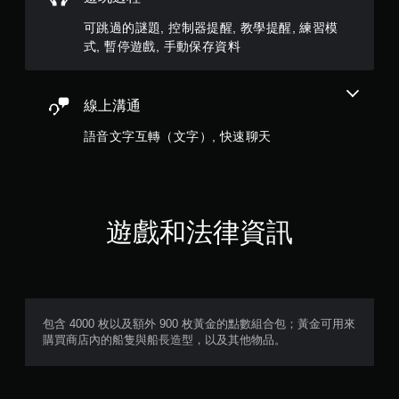
手
，
可跳過的謎題, 控制器提醒, 教學提醒, 練習模
動
遊
替
建
式, 暫停遊戲, 手動保存資料
玩
代
立
遊
的
保
戲
聲
存
。
線上溝通
音
點
，
提
語音文字互轉（文字）, 快速聊天
以
示
回
透
到
過
上
視
次
覺
離
遊戲和法律資訊
或
開
控
的
制
遊
器
戲
的
畫
震
面
包含 4000 枚以及額外 900 枚黃金的點數組合包；黃金可用來
動
。
購買商店內的船隻與船長造型，以及其他物品。
，
也
能
傳