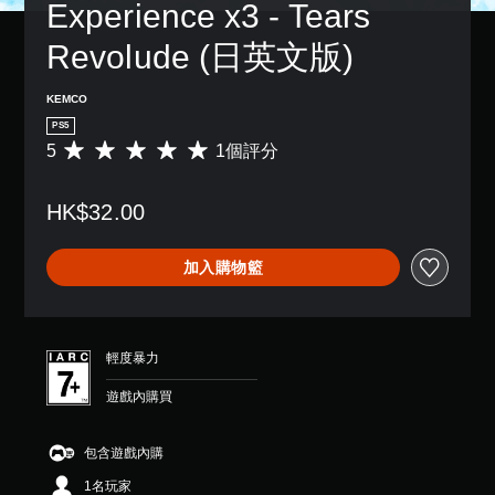
Experience x3 - Tears 
Revolude (日英文版)
KEMCO
PS5
5
1個評分
平
均
評
HK$32.00
分
為
5
加入購物籃
顆
星
（
滿
分
輕度暴力
5
顆
遊戲內購買
星
）
，
包含遊戲內購
共
1名玩家
1