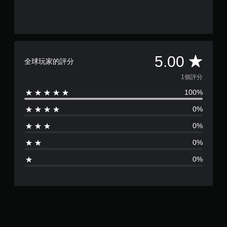
平
5.00
全球玩家的評分
均
1個評分
100%
評
0%
分
0%
為
0%
1
0%
顆
星
（