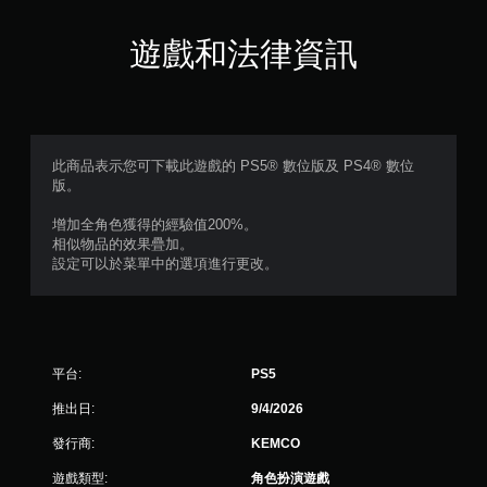
滿
分
遊戲和法律資訊
5
顆
星
此商品表示您可下載此遊戲的 PS5® 數位版及 PS4® 數位
版。
）
增加全角色獲得的經驗值200%。
，
相似物品的效果疊加。
設定可以於菜單中的選項進行更改。
共
1
則
平台:
PS5
評
推出日:
9/4/2026
分
發行商:
KEMCO
遊戲類型:
角色扮演遊戲