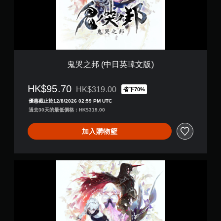
英
韓
文
版
)
鬼哭之邦 (中日英韓文版)
HK$95.70
HK$319.00
省下70%
折扣前原價為HK$319.00
優惠截止於12/8/2026 02:59 PM UTC
過去30天的最低價格：HK$319.00
加入購物籃
O
N
I
N
A
K
I