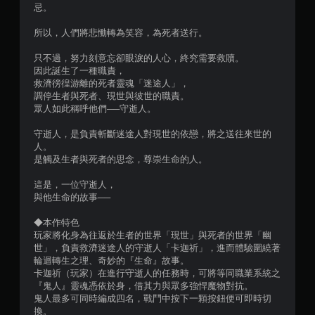
）
忌。
，
所以，人們將悲慟轉為笑容，為死者送行。
共
只不過，努力刻意忘卻眼淚的人心，終究需要救贖。
因此誕生了一種職責，
1
救濟徬徨游離的死者靈魂「迷途人」，
調停生者與死者、現世與彼世的職責。
5
眾人如此稱呼他們──守逝人。
2
守逝人，是負責斬斷迷途人對現世的依戀，將之送往來世的
人。
是觸及生者與死者的思念，尊崇生命的人。
8
這是，一位守逝人，
則
與他生命的故事──
評
◆本作特色
玩家將化身為往返於生者的世界「現世」與死者的世界「幽
分
世」，負責救濟迷途人的守逝人「卡迦祈」，進而體驗圍繞著
輪迴轉生之理、奇妙的『生命』故事。
卡迦祈（玩家）在進行守逝人的任務時，可將等同職業系統之
『鬼人』靈魂憑依於身，借其力與眾多強悍魔物對抗。
鬼人最多可同時編成四名，戰鬥中按下一顆按鈕便可即時切
換。