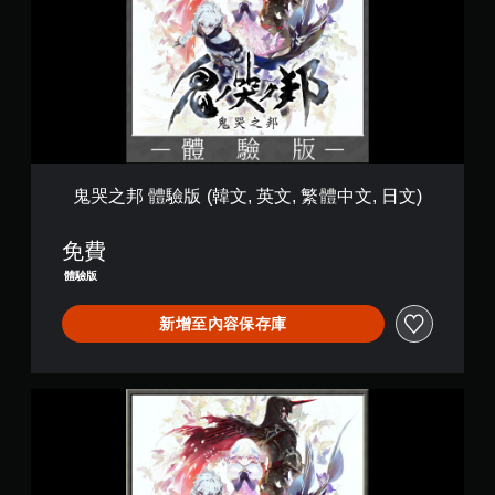
體
驗
版
(
韓
文
,
英
文
,
鬼哭之邦 體驗版 (韓文, 英文, 繁體中文, 日文)
繁
體
免費
中
文
體驗版
,
日
新增至內容保存庫
文
)
O
N
I
N
A