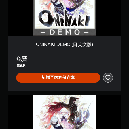
K
I
D
E
M
O
(
日
英
ONINAKI DEMO (日英文版)
文
版
免費
)
體驗版
新增至內容保存庫
鬼
哭
之
邦
(
中
日