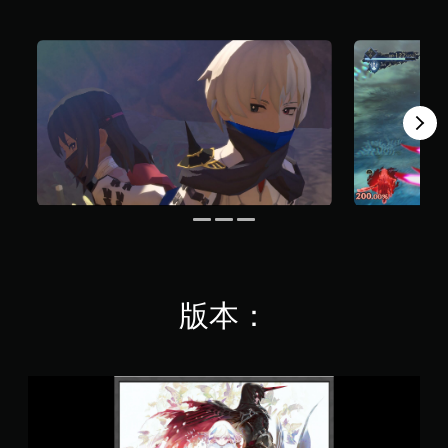
1
.
5
K
則
評
分
版本：
鬼
哭
之
邦