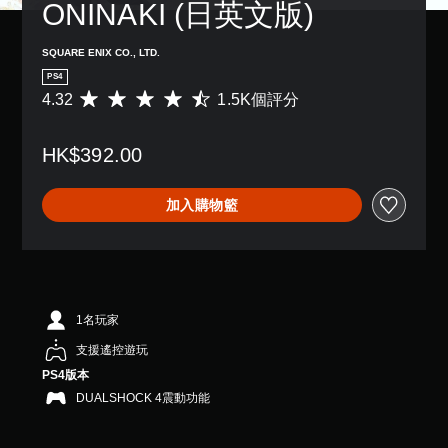
ONINAKI (日英文版)
SQUARE ENIX CO., LTD.
PS4
4.32
1.5K個評分
平
均
評
HK$392.00
分
為
4
加入購物籃
.
3
2
顆
星
（
滿
1名玩家
分
支援遙控遊玩
5
顆
PS4版本
星
DUALSHOCK 4震動功能
）
，
共