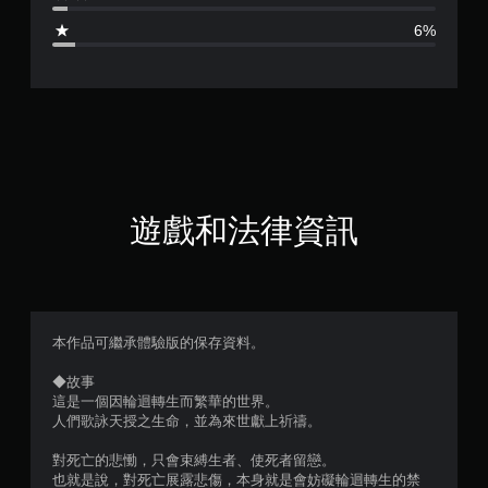
4
6%
.
3
2
顆
星
遊戲和法律資訊
（
滿
分
本作品可繼承體驗版的保存資料。
5
◆故事
這是一個因輪迴轉生而繁華的世界。
顆
人們歌詠天授之生命，並為來世獻上祈禱。
星
對死亡的悲慟，只會束縛生者、使死者留戀。
也就是說，對死亡展露悲傷，本身就是會妨礙輪迴轉生的禁