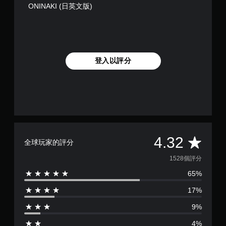
ONINAKI (日英文版)
登入以評分
平
4.32
全球玩家的評分
均
1528個評分
65%
評
17%
分
9%
為
4%