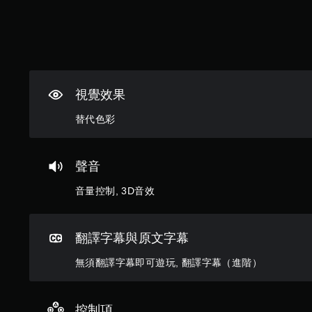
供
提
一
醒
些
操
您
作
可
桿
隨
靈
時
視覺效果
敏
查
度
看
替代色彩
的
遊
選
玩
項
過
。
聲音
程
的
音量控制, 3D音效
教
可
學
反
資
轉
訊
翻譯字幕與原文字幕
操
。
作
無須翻譯字幕即可遊玩, 翻譯字幕（進階）
桿
暫
方
停
向
遊
控制項