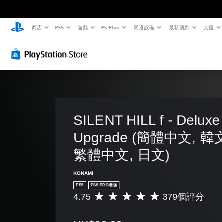
商店
PS5
遊戲
PS Plus
周邊設備
最新消息
支援
替
音
無
重
簡
代
量
須
新
化
色
控
翻
對
快
彩
制
譯
應
速
字
控
活
您
您
幕
制
動
無
可
須
將
即
器
您
依
單
可
（
可
賴
一
遊
基
以
SILENT HILL f - Deluxe
顏
聲
降
玩
本
色
音
Upgrade (簡體中文, 韓文
低
）
您
來
的
快
可
遊
音
您
繁體中文, 日文)
速
在
玩
量
可
活
沒
遊
調
將
動
KONAMI
有
戲
低
控
（
PS5
PS5 PRO增強
翻
，
和
制
您
4.75
379個評分
譯
或
靜
平
項
必
字
是
音
均
變
須
幕
可
。
評
更
在