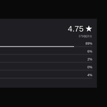
平
4.75
均
379個評分
89%
評
6%
分
2%
為
0%
4%
4
.
7