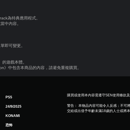
Soundtrack為特典應用程式。
載當中內容。
選單即可變更。
 f》的遊戲本體。
uxe Edition》中包含本商品的內容，請避免重複購買。
購買或使用本內容需遵守SEN使用條款
PS5
警告： 本物品內容可能令人反感；不可
24/9/2025
交給或出借予年齡未滿18歲的人士或將
KONAMI
恐怖