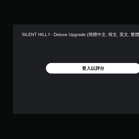
進
效
援
階
。
控
。
）
制
遊
器
可
戲
提
調
中
SILENT HILL f - Deluxe Upgrade (簡體中文, 韓文, 英文, 
醒
整
的
您
對
操
可
話
作
隨
具
桿
時
有
的
登入以評分
查
完
靈
看
整
敏
遊
的
戲
翻
度
的
譯
（
控
字
基
制
幕
本
項
。
）
。
系
統
教
提
學