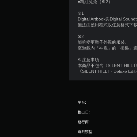
●粉紅兔兔（※2）
快
僅
速
限
※1
離
按
Digital Artbook與Digital 
線
下
無法由應用程式以任意格式下
遊
按
玩
※2
鈕
）
能夠變更雛子外觀的服裝。
即
。
至遊戲內「神龕」的「換裝」
可
遊
手
※注意事項
玩
本商品不包含《SILENT HILL
動
《SILENT HILL f - Del
您
保
無
存
需
資
快
料
速
或
您
平台:
在
可
推出日:
時
以
間
手
發行商:
限
動
制
建
遊戲類型:
內
立