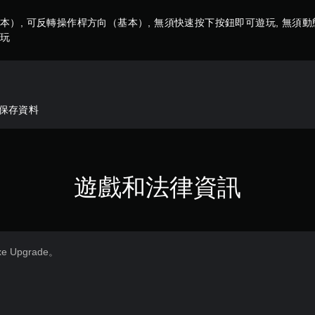
）, 可反轉操作桿方向（基本）, 無須快速按下按鈕即可遊玩, 無須動
遊玩
動保存資料
遊戲和法律資訊
e Upgrade。