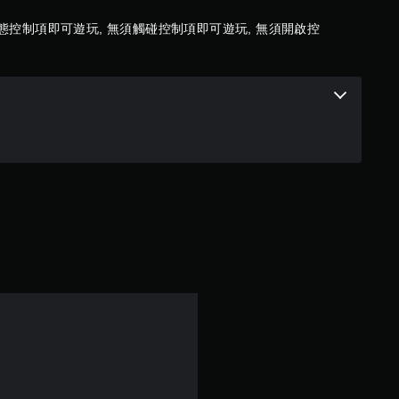
共
態控制項即可遊玩, 無須觸碰控制項即可遊玩, 無須開啟控
3
7
9
則
評
分