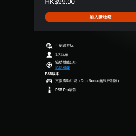
HK$99.00
的
透
分
為
時
情
過
為
另
間
3
況
變
4
一
限
加入購物籃
D
下
更
.
個
制
音
遊
重
7
預
內
效
玩
要
5
設
做
，
的
顆
的
出
您
因
顏
星
版
符
可
可離線遊玩
遊
色
（
面
合
以
戲
，
滿
，
1名玩家
螢
設
中
更
分
系
幕
定
協助機能(18)
並
輕
5
統
提
聲
協助機能
無
易
顆
也
示
音
PS5版本
對
地
星
提
的
輸
支援震動功能（DualSense無線控制器）
話
進
）
供
動
出
。
行
，
了
PS5 Pro增強
作
，
分
共
一
）
以
辨
3
些
的
便
翻
。
7
重
挑
享
譯
9
新
戰
受
字
則
配
等
環
幕
評
置
級
繞
（
分
的
。
音
支