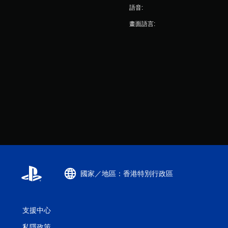
語音:
按
保
下
存
畫面語言:
按
點
鈕
，
，
以
即
回
可
到
遊
上
玩
次
遊
離
戲
開
和
的
前
遊
往
戲
選
畫
單
面
。
。
國家／地區：香港特別行政區
無
須
動
支援中心
態
私隱政策