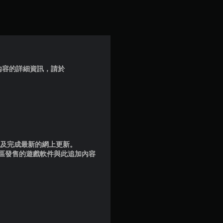
滿
分
5
顆
ita內容的詳細資訊，請於
星
）
，
共
品版及完成最新的網上更新。
地區發售的遊戲軟件與此追加內容
1
則
評