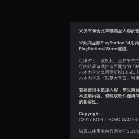
※另有包含此單獨商品內容的
※此商品除PlayStation®4用
PlayStation®Store確認。
可讓夕月、紫帆莉、圭在平常
可由隨著遊戲推進而開放的「
※本內容於套用更新檔1.05以
※本內容為『彩夏大季票』對
若要使用本追加內容，需先購買個
本追加內容、資料或軟件僅與S
的相容性。
Copyright：
©2017 KOEI TECMO GAMES CO.,
購買或使用本內容需遵守SEN