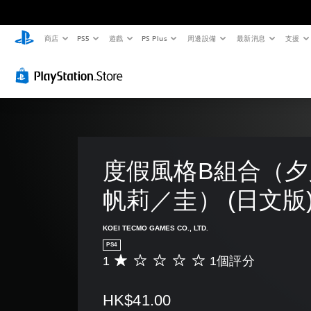
商店
PS5
遊戲
PS Plus
周邊設備
最新消息
支援
度假風格B組合（夕
帆莉／圭） (日文版
KOEI TECMO GAMES CO., LTD.
PS4
1
1個評分
平
均
評
HK$41.00
分