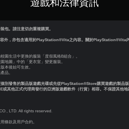
遊戲和法律資訊
套裝包。請注意切勿重複購買。
內容外，亦包含適用於PlayStation®Vita之內容。關於PlayStation®V
的校園生活中更換的服裝「度假風格B組合」。
校園地圖」中的「更衣室」變更服裝。
上版本後始可生效。
應產品。
別發售的製品版遊戲光碟或先從PlayStation®Store購買遊戲的製
IE或其他正式代理商發行的亞洲版遊戲軟件（行貨）相容。不保證其他
 LTD. All rights reserved.
使用條款及用戶合約。