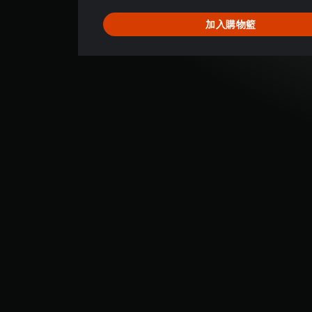
為
1
加入購物籃
顆
星
（
滿
分
5
顆
星
）
，
共
1
則
評
分