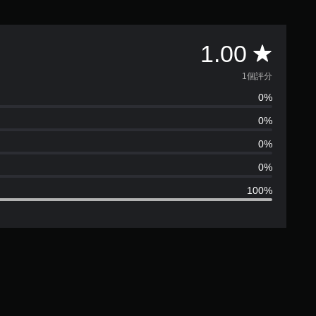
平
1.00
均
1個評分
0%
評
0%
分
0%
為
0%
100%
1
顆
星
（