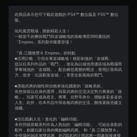
滿
分
此商品表示您可下載此遊戲的 PS4™ 數位版及 PS5™ 數位
版。
5
叱吒風雲戰場，開創精彩人生！
顆
一騎當千的爽快戰鬥與攻城略地的策略博弈同時囊括的
「Empires」系列新作隆重登場！
星
『真·三國無雙８ Empires』的特點
）
■活用計略，引領全軍攻城略地！精彩刺激的「攻城戰」
從以往系列作品的「戰鬥」，進化為以城池周邊區域為戰場而
，
爭奪城池的「攻城戰」。配合瞬息萬變的戰況，善用計策和武
力，追求「出謀劃策攻城」，享受全新風格的戰鬥。
共
■憑藉武將的個性與信賴來強化國家的「政略系統」
1
依然保留以自身的選擇，與眾武將的交流決定勢力興衰的「政
略」。玩家可成為君主、將軍、在野等身分，體驗多彩多姿的
6
人生。此外，在本作品中與各種武將的交流，關係著能否建立
強國。
0
■活出戲劇人生！進化的「編輯功能」
本作同樣搭載系列作為人熟知的「編輯功能」，可組合喜歡的
1
配件，創建玩家分身的獨創編輯武將。 和『真·三國無雙８』
中登場的94名無雙武將、約700名的泛用武將一同參與接連發