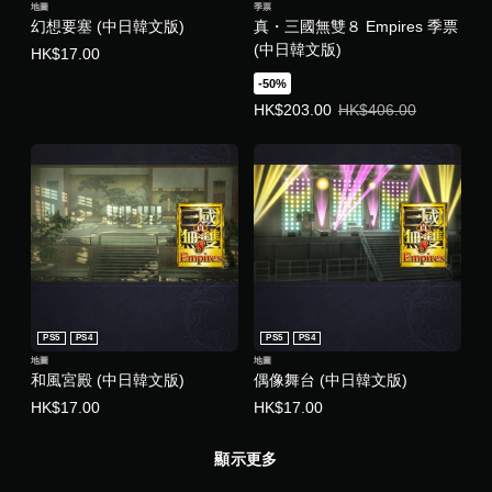
地圖
季票
幻想要塞 (中日韓文版)
真・三國無雙８ Empires 季票
(中日韓文版)
HK$17.00
-50%
優惠價HK$203.00。原價HK$406.
HK$203.00
HK$406.00
PS5
PS4
PS5
PS4
地圖
地圖
和風宮殿 (中日韓文版)
偶像舞台 (中日韓文版)
HK$17.00
HK$17.00
顯示更多