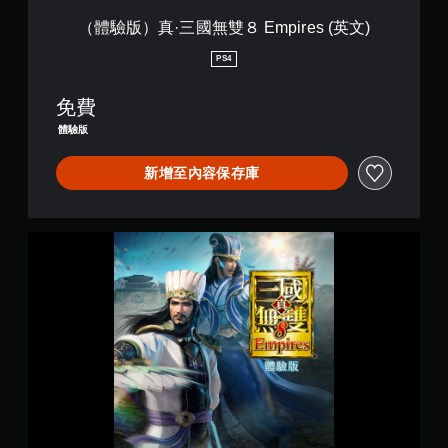
E
m
（體驗版）真·三國無雙８ Empires (英文)
p
i
PS4
r
e
免費
s
(
體驗版
英
文
新增至內容保存庫
)
（
體
驗
版
）
真
·
三
國
無
雙
８