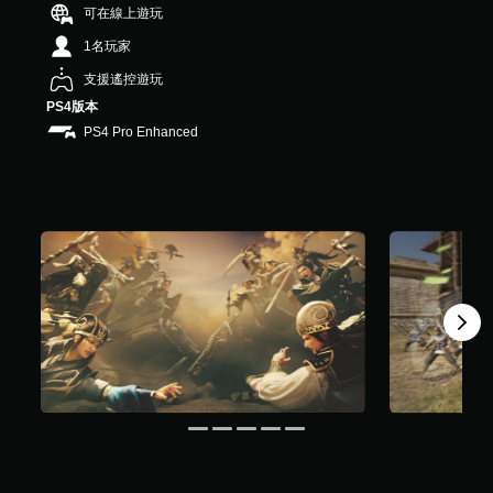
可在線上遊玩
星
）
1名玩家
，
共
支援遙控遊玩
1
PS4版本
.
PS4 Pro Enhanced
6
K
則
評
分