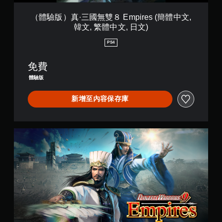
E
m
（體驗版）真·三國無雙８ Empires (簡體中文,
p
韓文, 繁體中文, 日文)
i
r
PS4
e
s
免費
(
簡
體驗版
體
中
新增至內容保存庫
文
,
韓
文
D
,
e
繁
l
體
u
中
x
文
e
,
E
日
d
文
i
)
t
i