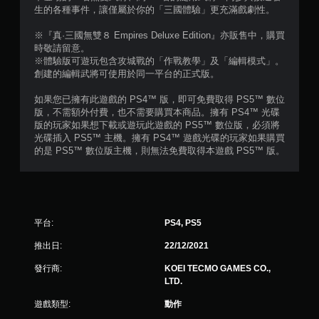
則
生的各種事件，讓僅屬於你的「三國體驗」更充滿戲劇性。
評
※『真·三國無雙８ Empires Deluxe Edition』亦販售中，購買
時敬請留意。
分
※體驗版可遊玩包含攻城戰的「作戰教學」及「編輯模式」。
創建的編輯武將可使用於同一平台的正式版。
如果您已擁有此遊戲的 PS4™ 版，即可免費取得 PS5™ 數位
版，不需額外付費，也不需要購買本商品。擁有 PS4™ 光碟
版的玩家如果想下載或遊玩此遊戲的 PS5™ 數位版，必須將
光碟插入 PS5™ 主機。擁有 PS4™ 遊戲光碟的玩家如果購買
的是 PS5™ 數位版主機，則無法免費取得本遊戲 PS5™ 版。
平台:
PS4, PS5
推出日:
22/12/2021
發行商:
KOEI TECMO GAMES CO.,
LTD.
遊戲類型:
動作