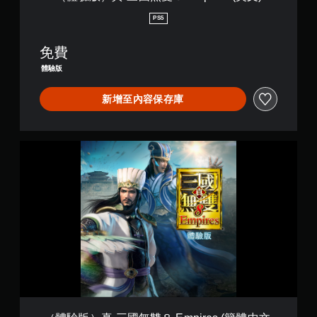
p
i
PS5
r
e
免費
s
(
體驗版
英
文
新增至內容保存庫
)
（
體
驗
版
）
真
·
三
國
無
雙
８
E
m