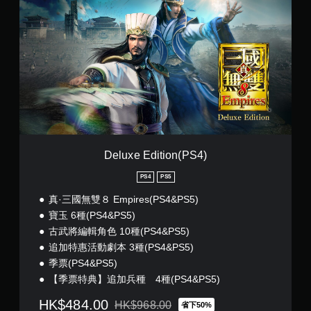
l
u
x
e
E
d
i
t
i
o
n
(
Deluxe Edition(PS4)
P
S
PS4
PS5
4
真·三國無雙８ Empires(PS4&PS5)
)
寶玉 6種(PS4&PS5)
古武將編輯角色 10種(PS4&PS5)
追加特惠活動劇本 3種(PS4&PS5)
季票(PS4&PS5)
【季票特典】追加兵種 4種(PS4&PS5)
HK$484.00
HK$968.00
省下50%