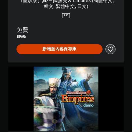
（體驗版）真·三國無雙８ Empires (簡體中文,
p
韓文, 繁體中文, 日文)
i
r
PS5
e
s
免費
(
簡
體驗版
體
中
新增至內容保存庫
文
,
韓
文
（
,
體
繁
驗
體
版
中
）
文
真
,
·
日
三
文
國
)
無
雙
８