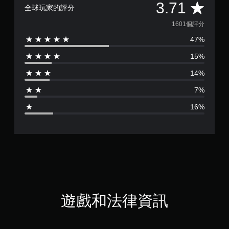
平
3.71
全球玩家的評分
均
1601個評分
47%
評
15%
分
14%
為
7%
3
16%
.
7
1
顆
星
遊戲和法律資訊
（