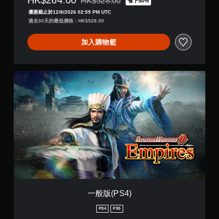
HK$264.00
HK$528.00
省下50%
折扣前原價為HK$528.00
優惠截止於12/8/2026 02:59 PM UTC
過去30天的最低價格：HK$528.00
加入購物籃
一
般
版
(
P
S
4
)
一般版(PS4)
PS4
PS5