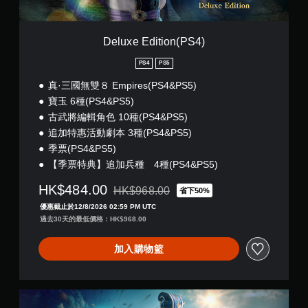
o
n
(
Deluxe Edition(PS4)
P
S
PS4
PS5
4
真·三國無雙８ Empires(PS4&PS5)
)
寶玉 6種(PS4&PS5)
古武將編輯角色 10種(PS4&PS5)
追加特惠活動劇本 3種(PS4&PS5)
季票(PS4&PS5)
【季票特典】追加兵種 4種(PS4&PS5)
HK$484.00
HK$968.00
省下50%
折扣前原價為HK$968.00
優惠截止於12/8/2026 02:59 PM UTC
過去30天的最低價格：HK$968.00
加入購物籃
D
e