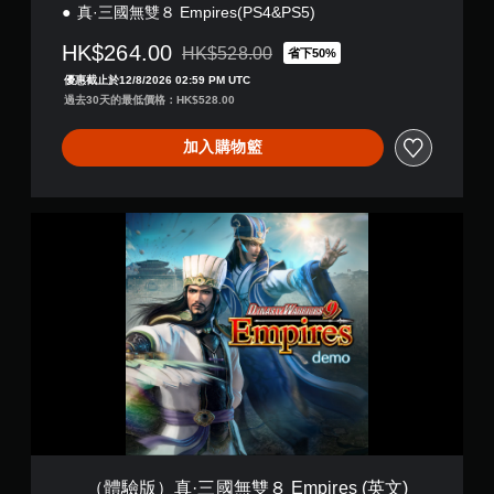
真·三國無雙８ Empires(PS4&PS5)
HK$264.00
HK$528.00
省下50%
折扣前原價為HK$528.00
優惠截止於12/8/2026 02:59 PM UTC
過去30天的最低價格：HK$528.00
加入購物籃
（
體
驗
版
）
真
·
三
國
無
雙
８
E
m
（體驗版）真·三國無雙８ Empires (英文)