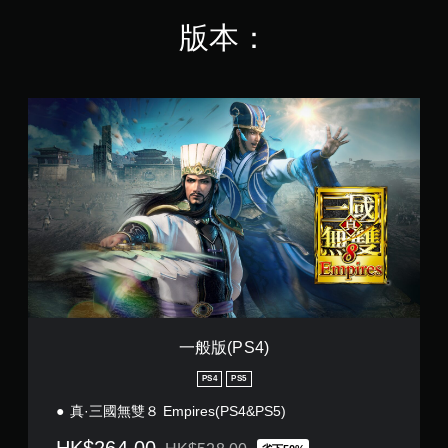
版本：
一
般
版
(
P
S
4
)
一般版(PS4)
PS4
PS5
真·三國無雙８ Empires(PS4&PS5)