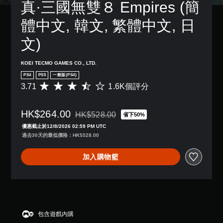
真·三國無雙８ Empires (簡
體中文, 韓文, 繁體中文, 日
文)
KOEI TECMO GAMES CO., LTD.
PS4
PS5
一般版(PS4)
3.71
1.6K個評分
平
均
評
HK$264.00
分
HK$528.00
省下50%
折扣前原價為HK$528.00
為
優惠截止於12/8/2026 02:59 PM UTC
3
過去30天的最低價格：HK$528.00
.
7
加入購物籃
1
顆
星
（
滿
分
5
包含遊戲內購
顆