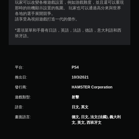
玩家可以改變各種遊戲設置，例如游戲難度，並且還可以重現
）
那時的街機顯示設置的氛圍。 玩家也可以通過高分來與世界
各地的選手展開競爭。
，
請享受為視頻遊戲打造一代的傑作。
共
*選項菜單和手冊有日語，英語，法語，德語，意大利語和西
班牙語。
1
1
4
平台:
PS4
則
推出日:
10/3/2021
評
發行商:
HAMSTER Corporation
遊戲類型:
射擊
分
語音:
日文, 英文
畫面語言:
德文, 日文, 法文(法國), 義大利
文, 英文, 西班牙文