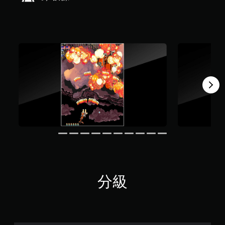
星
）
，
共
1
1
4
則
評
分
分級