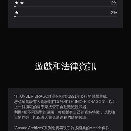
2%
4
2%
.
6
6
顆
星
遊戲和法律資訊
（
滿
分
“THUNDER DRAGON”是NMK於1991年發行的射擊遊戲。
您必須駕駛有人駕駛戰鬥直升機“THUNDER DRAGON”，以阻
5
止一群瘋狂的科學家接管了自動毀滅性武器。
利用4種不同類型的鏡頭，每種都有自己的獨特特徵，以及強
顆
大的炸彈，以保護人類免遭迫在眉睫的破壞。
星
“Arcade Archives”系列忠實再現了許多經典的Arcade傑作。