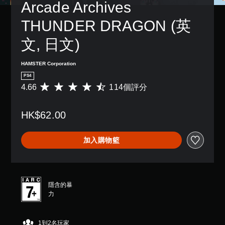
Arcade Archives 
THUNDER DRAGON (英
文, 日文)
HAMSTER Corporation
PS4
4.66
114個評分
平
均
評
HK$62.00
分
為
4
加入購物籃
.
6
6
顆
星
隱含的暴
（
力
滿
分
5
1到2名玩家
顆